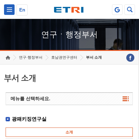
본문 바로가기
주요메뉴 바로가기
하단메뉴 바로가기
En
연구ㆍ행정부서
연구·행정부서
호남권연구센터
부서 소개
부서 소개
메뉴를 선택하세요.
광패키징연구실
소개