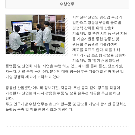
수행업무
지역전략 산업인 광산업 육성의
일환으로 광응용부품의 글로벌
경쟁력 강화를 위해 상용화
기술개발 및 관련 시제품 생산 지원
등 기술지원을 통한 광통신 및
광융합 부품관련 기술경쟁력
제고를 목표로 한다. 이를 위해
‘100기가급 초소형 광모듈 상용화
기술개발’과 ‘광기반 공정혁신
플랫폼 및 산업화 지원’ 사업을 수행 하고 있으며 이를 통해 통신, 정보가전,
자동차, 의료 분야 등의 산업분야에 대해 광응용부품 기술개발 성과 확산 및
기술 경쟁력 제고에 노력하고 있다.
광통신 산업뿐만 아니라 정보가전, 자동차, 조선 등과 같이 광모듈 적용이
가능한 타 산업분야 까지 광응용 부품 및 모듈 솔루션 제공을 목표로 하고
있다.
주요 연구개발 수행 업무는 초고속 광부품 및 광모듈 개발과 광기반 공정혁신
플랫폼 구축 및 이를 통한 산업화 지원이다.