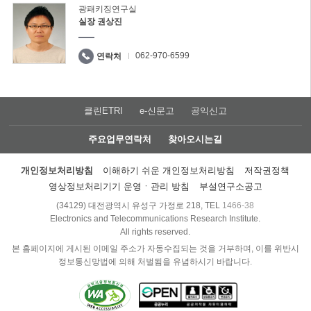
광패키징연구실
실장 권상진
062-970-6599
연락처
클린ETRI
e-신문고
공익신고
주요업무연락처
찾아오시는길
개인정보처리방침
이해하기 쉬운 개인정보처리방침
저작권정책
영상정보처리기기 운영ㆍ관리 방침
부설연구소공고
(34129) 대전광역시 유성구 가정로 218, TEL
1466-38
Electronics and Telecommunications Research Institute.
All rights reserved.
본 홈페이지에 게시된 이메일 주소가 자동수집되는 것을 거부하며, 이를 위반시
정보통신망법에 의해 처벌됨을 유념하시기 바랍니다.