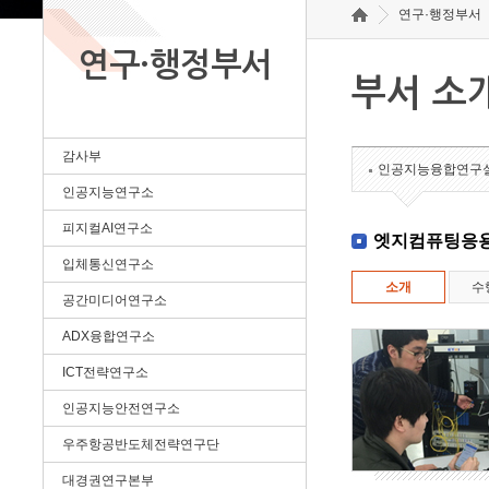
연구·행정부서
연구·행정부서
부서 소
감사부
인공지능융합연구
인공지능연구소
피지컬AI연구소
엣지컴퓨팅응
입체통신연구소
소개
수
공간미디어연구소
ADX융합연구소
ICT전략연구소
인공지능안전연구소
우주항공반도체전략연구단
대경권연구본부