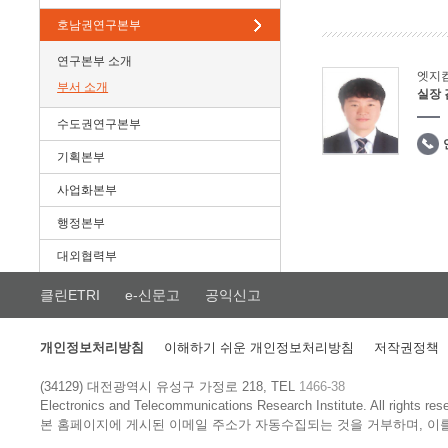
호남권연구본부
연구본부 소개
엣지
부서 소개
실장
수도권연구본부
기획본부
사업화본부
행정본부
대외협력부
클린ETRI
e-신문고
공익신고
개인정보처리방침
이해하기 쉬운 개인정보처리방침
저작권정책
(34129) 대전광역시 유성구 가정로 218, TEL
1466-38
Electronics and Telecommunications Research Institute.
All rights res
본 홈페이지에 게시된 이메일 주소가 자동수집되는 것을 거부하며, 이