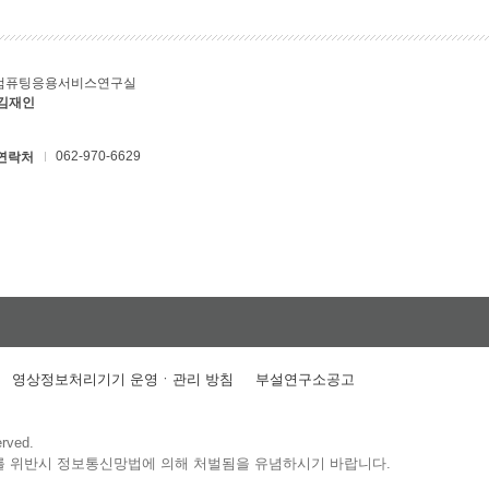
컴퓨팅응용서비스연구실
 김재인
062-970-6629
연락처
영상정보처리기기 운영ㆍ관리 방침
부설연구소공고
erved.
를 위반시 정보통신망법에 의해 처벌됨을 유념하시기 바랍니다.