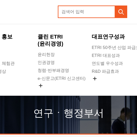
 홍보
클린 ETRI
대표연구성과
(윤리경영)
ETRI 50주년 산업 파
윤리헌장
ETRI 대표성과
인권경영
 체험관
연도별 우수성과
청렴·반부패경영
영상
R&D 파급효과
e-신문고(ETRI 신고센터)
지식공유플랫폼
공익신고
청렴포털 신고
고객의소리
연구ㆍ행정부서
수의계약 현황
부패징계 현황
감사결과공개