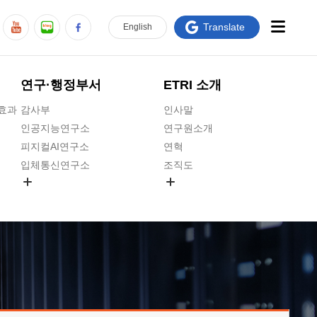
Translate
En
glish
연구·행정부서
ETRI 소개
급효과
감사부
인사말
인공지능연구소
연구원소개
피지컬AI연구소
연혁
입체통신연구소
조직도
공간미디어연구소
기타 공개정보
ADX융합연구소
원규 제·개정 예고
ICT전략연구소
연구원 고객헌장
인공지능안전연구소
ETRI CI
우주항공반도체전략연구단
주요업무연락처
대경권연구본부
찾아오시는길
호남권연구본부