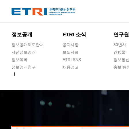
본문 바로가기
주요메뉴 바로가기
하단메뉴 바로가기
정보공개
ETRI 소식
연구원
정보공개제도안내
공지사항
50년사
사전정보공개
보도자료
간행물
정보목록
ETRI SNS
정보통신
정보공개청구
채용공고
홍보 동
경영공시
공공데이터개방
사업실명제