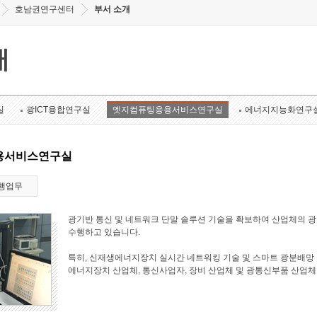
호남권연구센터
부서 소개
개
실
광ICT융합연구실
엣지컴퓨팅응용서비스연구실
에너지지능화연구
용서비스연구실
행업무
광기반 통신 및 네트워크 단말 솔루션 기술을 확보하여 산업체의 
수행하고 있습니다.
특히, 신재생에너지장치 실시간 네트워킹 기술 및 스마트 광분배망 
에너지장치 산업체, 통신사업자, 장비 산업체 및 광통신부품 산업체