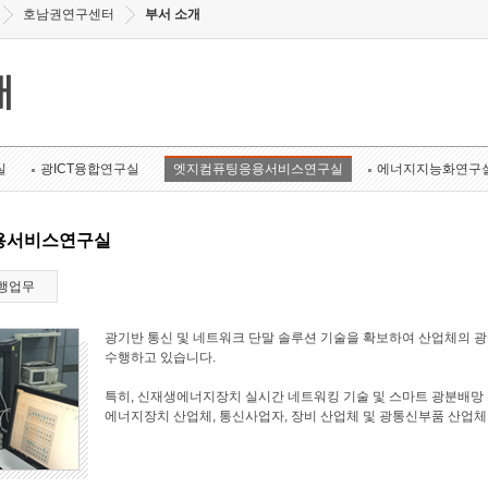
호남권연구센터
부서 소개
개
실
광ICT융합연구실
엣지컴퓨팅응용서비스연구실
에너지지능화연구
용서비스연구실
행업무
광기반 통신 및 네트워크 단말 솔루션 기술을 확보하여 산업체의 
수행하고 있습니다.
특히, 신재생에너지장치 실시간 네트워킹 기술 및 스마트 광분배망 
에너지장치 산업체, 통신사업자, 장비 산업체 및 광통신부품 산업체