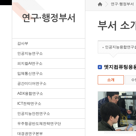
연구·행정부서
연구·행정부서
부서 소
감사부
인공지능융합연구
인공지능연구소
피지컬AI연구소
엣지컴퓨팅응
입체통신연구소
소개
수
공간미디어연구소
ADX융합연구소
ICT전략연구소
인공지능안전연구소
우주항공반도체전략연구단
대경권연구본부