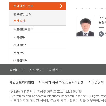
호남권연구본부
연구본부 소개
엣지
부서 소개
실장
수도권연구본부
기획본부
사업화본부
행정본부
대외협력부
클린ETRI
e-신문고
공익신고
개인정보처리방침
이해하기 쉬운 개인정보처리방침
저작권정책
(34129) 대전광역시 유성구 가정로 218, TEL
1466-38
Electronics and Telecommunications Research Institute.
All rights res
본 홈페이지에 게시된 이메일 주소가 자동수집되는 것을 거부하며, 이