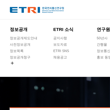
본문 바로가기
주요메뉴 바로가기
하단메뉴 바로가기
정보공개
ETRI 소식
연구원
정보공개제도안내
공지사항
50년사
사전정보공개
보도자료
간행물
정보목록
ETRI SNS
정보통신
정보공개청구
채용공고
홍보 동
경영공시
공공데이터개방
사업실명제