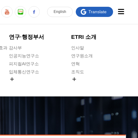
Translate
En
glish
연구·행정부서
ETRI 소개
급효과
감사부
인사말
인공지능연구소
연구원소개
피지컬AI연구소
연혁
입체통신연구소
조직도
공간미디어연구소
기타 공개정보
ADX융합연구소
원규 제·개정 예고
ICT전략연구소
연구원 고객헌장
인공지능안전연구소
ETRI CI
우주항공반도체전략연구단
주요업무연락처
대경권연구본부
찾아오시는길
호남권연구본부