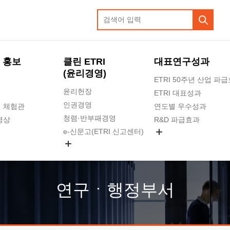
 홍보
클린 ETRI
대표연구성과
(윤리경영)
ETRI 50주년 산업 파
윤리헌장
ETRI 대표성과
인권경영
 체험관
연도별 우수성과
청렴·반부패경영
영상
R&D 파급효과
e-신문고(ETRI 신고센터)
지식공유플랫폼
공익신고
청렴포털 신고
고객의소리
연구ㆍ행정부서
수의계약 현황
부패징계 현황
감사결과공개