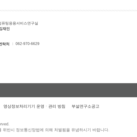
컴퓨팅응용서비스연구실
 김재인
062-970-6629
연락처
영상정보처리기기 운영ㆍ관리 방침
부설연구소공고
erved.
를 위반시 정보통신망법에 의해 처벌됨을 유념하시기 바랍니다.