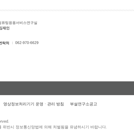
컴퓨팅응용서비스연구실
 김재인
062-970-6629
연락처
영상정보처리기기 운영ㆍ관리 방침
부설연구소공고
erved.
를 위반시 정보통신망법에 의해 처벌됨을 유념하시기 바랍니다.