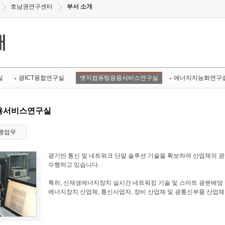
호남권연구센터
부서 소개
개
실
광ICT융합연구실
엣지컴퓨팅응용서비스연구실
에너지지능화연구
용서비스연구실
행업무
광기반 통신 및 네트워크 단말 솔루션 기술을 확보하여 산업체의 
수행하고 있습니다.
특히, 신재생에너지장치 실시간 네트워킹 기술 및 스마트 광분배망 
에너지장치 산업체, 통신사업자, 장비 산업체 및 광통신부품 산업체