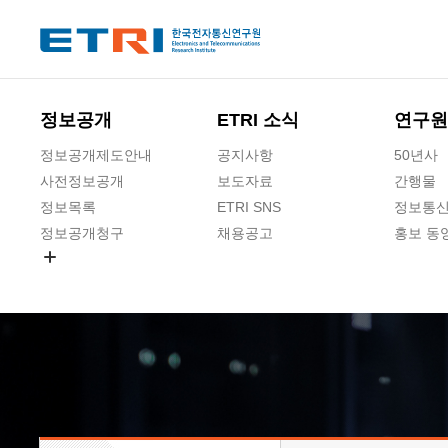
본문 바로가기
주요메뉴 바로가기
하단메뉴 바로가기
정보공개
ETRI 소식
연구원
정보공개제도안내
공지사항
50년사
사전정보공개
보도자료
간행물
정보목록
ETRI SNS
정보통신
정보공개청구
채용공고
홍보 동
경영공시
공공데이터개방
사업실명제