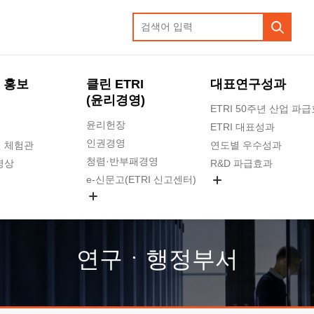
 홍보
클린 ETRI
대표연구성과
(윤리경영)
ETRI 50주년 산업 파
윤리헌장
ETRI 대표성과
인권경영
 체험관
연도별 우수성과
청렴·반부패경영
영상
R&D 파급효과
e-신문고(ETRI 신고센터)
지식공유플랫폼
공익신고
청렴포털 신고
고객의소리
연구ㆍ행정부서
수의계약 현황
부패징계 현황
감사결과공개