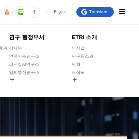
Translate
En
glish
연구·행정부서
ETRI 소개
급효과
감사부
인사말
인공지능연구소
연구원소개
피지컬AI연구소
연혁
입체통신연구소
조직도
공간미디어연구소
기타 공개정보
ADX융합연구소
원규 제·개정 예고
ICT전략연구소
연구원 고객헌장
인공지능안전연구소
ETRI CI
우주항공반도체전략연구단
주요업무연락처
대경권연구본부
찾아오시는길
호남권연구본부