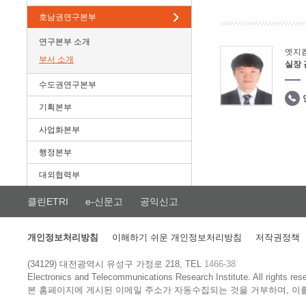
호남권연구본부
연구본부 소개
엣지
부서 소개
실장
수도권연구본부
기획본부
사업화본부
행정본부
대외협력부
클린ETRI
e-신문고
공익신고
개인정보처리방침
이해하기 쉬운 개인정보처리방침
저작권정책
(34129) 대전광역시 유성구 가정로 218, TEL
1466-38
Electronics and Telecommunications Research Institute.
All rights res
본 홈페이지에 게시된 이메일 주소가 자동수집되는 것을 거부하며, 이