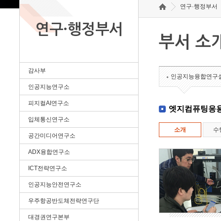
연구·행정부서
연구·행정부서
부서 소
감사부
인공지능융합연구
인공지능연구소
피지컬AI연구소
엣지컴퓨팅응
입체통신연구소
소개
수
공간미디어연구소
ADX융합연구소
ICT전략연구소
인공지능안전연구소
우주항공반도체전략연구단
대경권연구본부