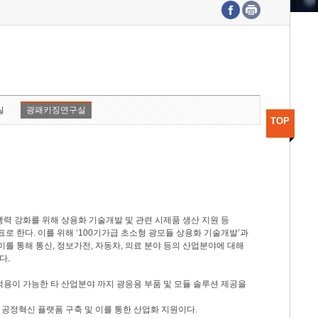
수도권연구본부
기획본부
사업화본부
행정본부
대외협력부
실
광패키징연구실
TOP
력 강화를 위해 상용화 기술개발 및 관련 시제품 생산 지원 등
 한다. 이를 위해 ‘100기가급 초소형 광모듈 상용화 기술개발’과
이를 통해 통신, 정보가전, 자동차, 의료 분야 등의 산업분야에 대해
다.
적용이 가능한 타 산업분야 까지 광응용 부품 및 모듈 솔루션 제공을
 공정혁신 플랫폼 구축 및 이를 통한 산업화 지원이다.