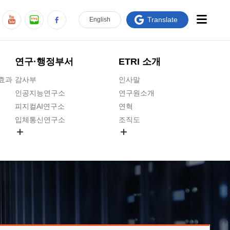
Translate
En
glish
연구·행정부서
ETRI 소개
급효과
감사부
인사말
인공지능연구소
연구원소개
피지컬AI연구소
연혁
입체통신연구소
조직도
공간미디어연구소
기타 공개정보
ADX융합연구소
원규 제·개정 예고
ICT전략연구소
연구원 고객헌장
인공지능안전연구소
ETRI CI
우주항공반도체전략연구단
주요업무연락처
대경권연구본부
찾아오시는길
호남권연구본부