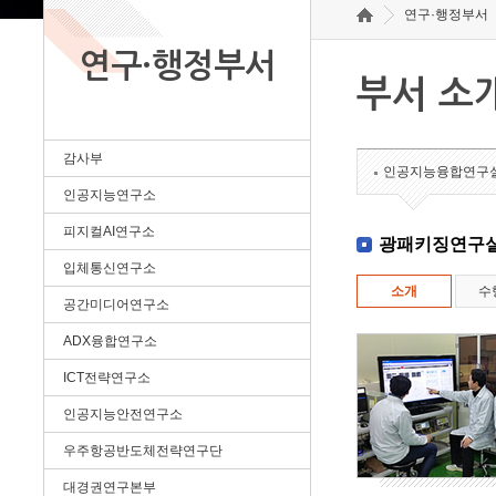
연구·행정부서
연구·행정부서
부서 소
감사부
인공지능융합연구
인공지능연구소
피지컬AI연구소
광패키징연구
입체통신연구소
소개
수
공간미디어연구소
ADX융합연구소
ICT전략연구소
인공지능안전연구소
우주항공반도체전략연구단
대경권연구본부