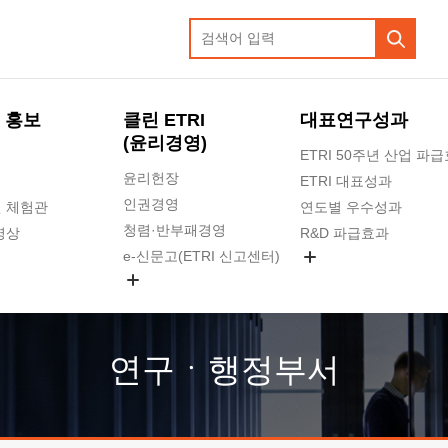
 홍보
클린 ETRI
대표연구성과
(윤리경영)
ETRI 50주년 산업 파
윤리헌장
ETRI 대표성과
인권경영
 체험관
연도별 우수성과
청렴·반부패경영
영상
R&D 파급효과
e-신문고(ETRI 신고센터)
지식공유플랫폼
공익신고
청렴포털 신고
고객의소리
연구ㆍ행정부서
수의계약 현황
부패징계 현황
감사결과공개