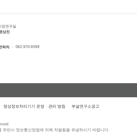
키징연구실
 권상진
062-970-6599
연락처
영상정보처리기기 운영ㆍ관리 방침
부설연구소공고
erved.
를 위반시 정보통신망법에 의해 처벌됨을 유념하시기 바랍니다.