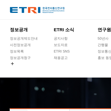
본문 바로가기
주요메뉴 바로가기
하단메뉴 바로가기
정보공개
ETRI 소식
연구원
정보공개제도안내
공지사항
50년사
사전정보공개
보도자료
간행물
정보목록
ETRI SNS
정보통신
정보공개청구
채용공고
홍보 동
경영공시
공공데이터개방
사업실명제