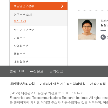
호남권연구본부
연구본부 소개
광패
부서 소개
실장
수도권연구본부
기획본부
사업화본부
행정본부
대외협력부
클린ETRI
e-신문고
공익신고
개인정보처리방침
이해하기 쉬운 개인정보처리방침
저작권정책
(34129) 대전광역시 유성구 가정로 218, TEL
1466-38
Electronics and Telecommunications Research Institute.
All rights res
본 홈페이지에 게시된 이메일 주소가 자동수집되는 것을 거부하며, 이