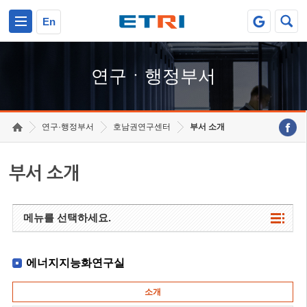
본문 바로가기
주요메뉴 바로가기
하단메뉴 바로가기
En
연구ㆍ행정부서
연구·행정부서
호남권연구센터
부서 소개
부서 소개
메뉴를 선택하세요.
에너지지능화연구실
소개