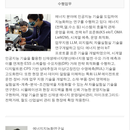
수행업무
에너지 분야에 인공지능 기술을 도입하여
지능화하는 연구를 수행하고 있다. 에너지
(전력,열,수소 등) 시스템의 효율적 관제·
운영을 위해, 전력 IoT 표준화(KS eIoT, OMA
LwM2M), 시계열 예측, 운영 최적화,
업무지원 LLM, 피지컬AI, 자율실험실 기술을
연구개발하고 있다. 에너지 분야 IoT
프로토콜 표준 기술을 개발하였으며, 시계열
인공지능 기술을 활용한 신재생에너지/분산에너지원 발전·수요·가격 예측과
이를 연계한 ESS 스케줄링·수요자원(DR)·거래 전략 최적화를 수행하고,
디지털트윈·CPS 기반 상태추정과 이상/고장진단·수명예측(RUL) 기술을
고도화한다. 또한 현장 문서·데이터·알람을 이해하는 특화 LLM 에이전트로
운전·정비·거래 업무 지원 기술을 개발하고, 소재·부품·장비 영역에는
실험설계–계측–분석–조건탐색을 자동화할 수 있는 AI 자율실험실 기술을
연구한다. 시뮬레이션과 현장 피드백을 통해 신뢰 가능한 운영지능을
구현하며, 개발 기술은 발전·신재생 에너지 운영/설비관리, 마이크로그리드·
전력거래, 철도·산업설비 관리 등 현장에 확장 적용한다.
에너지지능화연구실