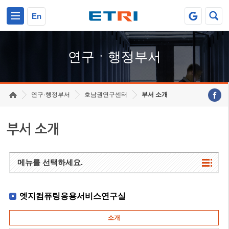
본문 바로가기
주요메뉴 바로가기
하단메뉴 바로가기
En
연구ㆍ행정부서
연구·행정부서
호남권연구센터
부서 소개
부서 소개
메뉴를 선택하세요.
엣지컴퓨팅응용서비스연구실
소개