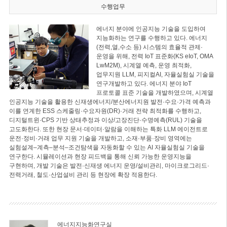
수행업무
에너지 분야에 인공지능 기술을 도입하여
지능화하는 연구를 수행하고 있다. 에너지
(전력,열,수소 등) 시스템의 효율적 관제·
운영을 위해, 전력 IoT 표준화(KS eIoT, OMA
LwM2M), 시계열 예측, 운영 최적화,
업무지원 LLM, 피지컬AI, 자율실험실 기술을
연구개발하고 있다. 에너지 분야 IoT
프로토콜 표준 기술을 개발하였으며, 시계열
인공지능 기술을 활용한 신재생에너지/분산에너지원 발전·수요·가격 예측과
이를 연계한 ESS 스케줄링·수요자원(DR)·거래 전략 최적화를 수행하고,
디지털트윈·CPS 기반 상태추정과 이상/고장진단·수명예측(RUL) 기술을
고도화한다. 또한 현장 문서·데이터·알람을 이해하는 특화 LLM 에이전트로
운전·정비·거래 업무 지원 기술을 개발하고, 소재·부품·장비 영역에는
실험설계–계측–분석–조건탐색을 자동화할 수 있는 AI 자율실험실 기술을
연구한다. 시뮬레이션과 현장 피드백을 통해 신뢰 가능한 운영지능을
구현하며, 개발 기술은 발전·신재생 에너지 운영/설비관리, 마이크로그리드·
전력거래, 철도·산업설비 관리 등 현장에 확장 적용한다.
에너지지능화연구실