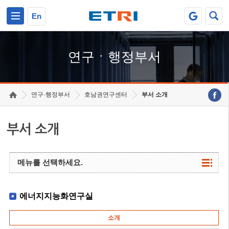
본문 바로가기
주요메뉴 바로가기
하단메뉴 바로가기
En
연구ㆍ행정부서
연구·행정부서
호남권연구센터
부서 소개
부서 소개
메뉴를 선택하세요.
에너지지능화연구실
소개