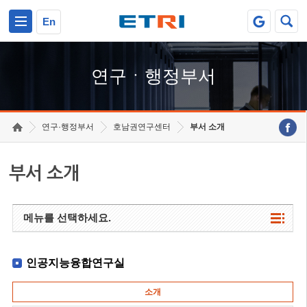
본문 바로가기
주요메뉴 바로가기
하단메뉴 바로가기
En
연구ㆍ행정부서
연구·행정부서
호남권연구센터
부서 소개
부서 소개
메뉴를 선택하세요.
인공지능융합연구실
소개