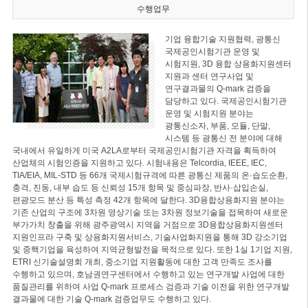
수행업무
기업 융합기술 지원협력, 광통신
국제공인시험기관 운영 및
시험지원, 3D 융합 상용화지원센터
지원과 센터 연구사업 및
연구결과물의 Q-mark 검증을
담당하고 있다. 국제공인시험기관
운영 및 시험지원 분야는
광통신소자, 부품, 모듈, 단말,
시스템 등 광통신 전 분야에 대해
국내에서 유일하게 미국 A2LA로부터 국제공인시험기관 자격을 획득하여
산업체의 시험인증을 지원하고 있다. 시험내용은 Telcordia, IEEE, IEC,
TIA/EIA, MIL-STD 등 66개 국제시험규격에 따른 광통신 제품의 온·습도순환,
충격, 진동, 내부 습도 등 신뢰성 15개 항목 및 중심파장, 반사·삽입손실,
편광모드 분산 등 특성 측정 42개 항목에 달한다. 3D융합상용화지원 분야는
기존 산업의 구조에 3차원 영상기술 또는 3차원 정보기술을 접목하여 새로운
부가가치 창출을 위해 광주광역시 지역을 거점으로 3D융합상용화지원센터
지원인프라 구축 및 상용화지원서비스, 기술사업화지원을 통해 3D 강소기업
및 중핵기업을 육성하여 지역균형발전을 목적으로 있다. 또한 1실 1기업 지원,
ETRI 신기술설명회 개최, 중소기업 지원활동에 대한 고객 만족도 조사를
수행하고 있으며, 호남권연구센터에서 수행하고 있는 연구개발 사업에 대한
품질관리를 위하여 사업 Q-mark 프로세스 검증과 기술 이전을 위한 연구개발
결과물에 대한 기술 Q-mark 검증업무도 수행하고 있다.