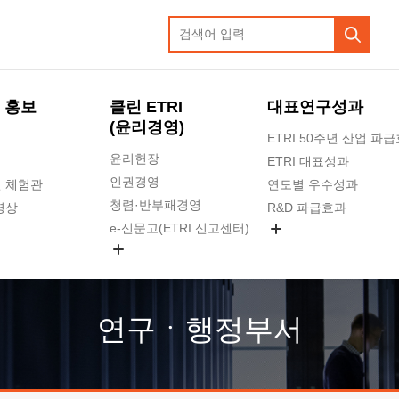
 홍보
클린 ETRI
대표연구성과
(윤리경영)
ETRI 50주년 산업 파
윤리헌장
ETRI 대표성과
인권경영
 체험관
연도별 우수성과
청렴·반부패경영
영상
R&D 파급효과
e-신문고(ETRI 신고센터)
지식공유플랫폼
공익신고
청렴포털 신고
고객의소리
연구ㆍ행정부서
수의계약 현황
부패징계 현황
감사결과공개