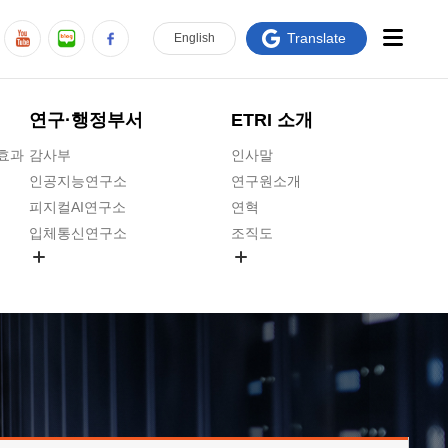
Translate
En
glish
연구·행정부서
ETRI 소개
급효과
감사부
인사말
인공지능연구소
연구원소개
피지컬AI연구소
연혁
입체통신연구소
조직도
공간미디어연구소
기타 공개정보
ADX융합연구소
원규 제·개정 예고
ICT전략연구소
연구원 고객헌장
인공지능안전연구소
ETRI CI
우주항공반도체전략연구단
주요업무연락처
대경권연구본부
찾아오시는길
호남권연구본부