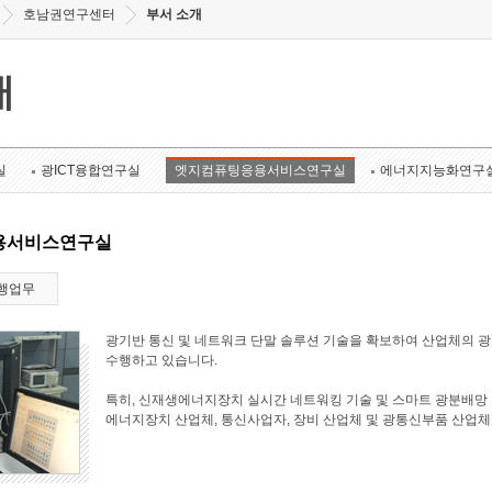
호남권연구센터
부서 소개
개
실
광ICT융합연구실
엣지컴퓨팅응용서비스연구실
에너지지능화연구
용서비스연구실
행업무
광기반 통신 및 네트워크 단말 솔루션 기술을 확보하여 산업체의 
수행하고 있습니다.
특히, 신재생에너지장치 실시간 네트워킹 기술 및 스마트 광분배망 
에너지장치 산업체, 통신사업자, 장비 산업체 및 광통신부품 산업체