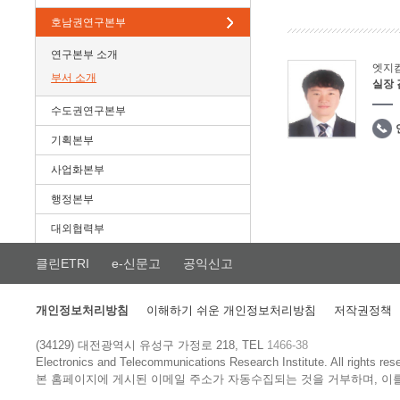
호남권연구본부
연구본부 소개
엣지
부서 소개
실장
수도권연구본부
기획본부
사업화본부
행정본부
대외협력부
클린ETRI
e-신문고
공익신고
개인정보처리방침
이해하기 쉬운 개인정보처리방침
저작권정책
(34129) 대전광역시 유성구 가정로 218, TEL
1466-38
Electronics and Telecommunications Research Institute.
All rights res
본 홈페이지에 게시된 이메일 주소가 자동수집되는 것을 거부하며, 이