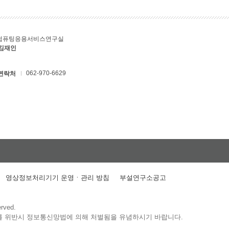
컴퓨팅응용서비스연구실
 김재인
062-970-6629
연락처
영상정보처리기기 운영ㆍ관리 방침
부설연구소공고
erved.
를 위반시 정보통신망법에 의해 처벌됨을 유념하시기 바랍니다.