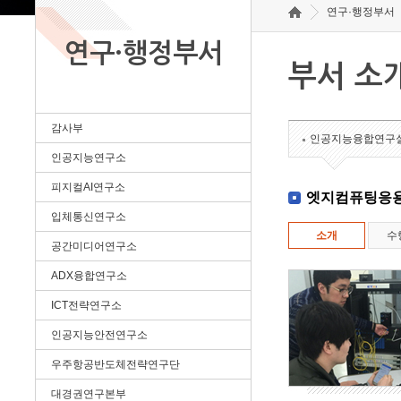
연구·행정부서
연구·행정부서
부서 소
감사부
인공지능융합연구
인공지능연구소
피지컬AI연구소
엣지컴퓨팅응
입체통신연구소
소개
수
공간미디어연구소
ADX융합연구소
ICT전략연구소
인공지능안전연구소
우주항공반도체전략연구단
대경권연구본부