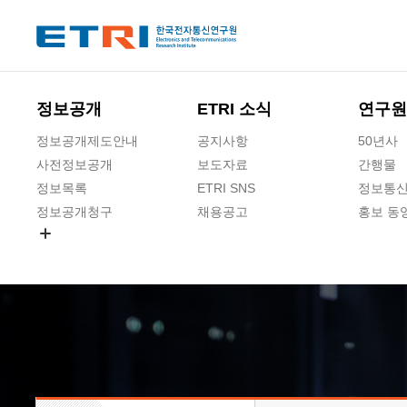
본문 바로가기
주요메뉴 바로가기
하단메뉴 바로가기
정보공개
ETRI 소식
연구원
정보공개제도안내
공지사항
50년사
사전정보공개
보도자료
간행물
정보목록
ETRI SNS
정보통신
정보공개청구
채용공고
홍보 동
경영공시
공공데이터개방
사업실명제