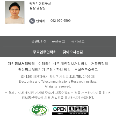
광패키징연구실
실장 권상진
062-970-6599
연락처
클린ETRI
e-신문고
공익신고
주요업무연락처
찾아오시는길
개인정보처리방침
이해하기 쉬운 개인정보처리방침
저작권정책
영상정보처리기기 운영ㆍ관리 방침
부설연구소공고
(34129) 대전광역시 유성구 가정로 218, TEL
1466-38
Electronics and Telecommunications Research Institute.
All rights reserved.
본 홈페이지에 게시된 이메일 주소가 자동수집되는 것을 거부하며, 이를 위반시
정보통신망법에 의해 처벌됨을 유념하시기 바랍니다.