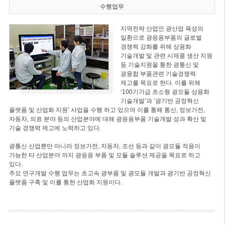
수행업무
지역전략 산업인 광산업 육성의
일환으로 광응용부품의 글로벌
경쟁력 강화를 위해 상용화
기술개발 및 관련 시제품 생산 지원
등 기술지원을 통한 광통신 및
광융합 부품관련 기술경쟁력
제고를 목표로 한다. 이를 위해
‘100기가급 초소형 광모듈 상용화
기술개발’과 ‘광기반 공정혁신
플랫폼 및 산업화 지원’ 사업을 수행 하고 있으며 이를 통해 통신, 정보가전,
자동차, 의료 분야 등의 산업분야에 대해 광응용부품 기술개발 성과 확산 및
기술 경쟁력 제고에 노력하고 있다.
광통신 산업뿐만 아니라 정보가전, 자동차, 조선 등과 같이 광모듈 적용이
가능한 타 산업분야 까지 광응용 부품 및 모듈 솔루션 제공을 목표로 하고
있다.
주요 연구개발 수행 업무는 초고속 광부품 및 광모듈 개발과 광기반 공정혁신
플랫폼 구축 및 이를 통한 산업화 지원이다.