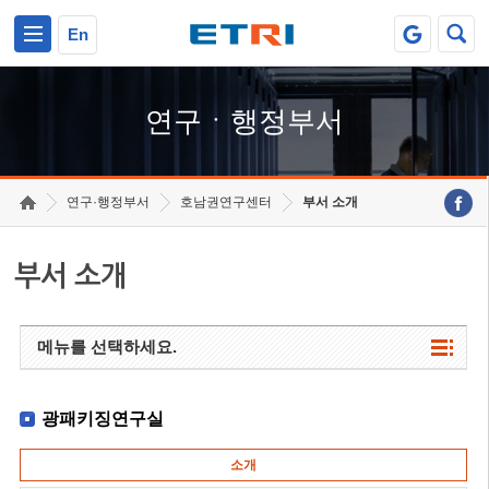
본문 바로가기
주요메뉴 바로가기
하단메뉴 바로가기
En
연구ㆍ행정부서
연구·행정부서
호남권연구센터
부서 소개
부서 소개
메뉴를 선택하세요.
광패키징연구실
소개