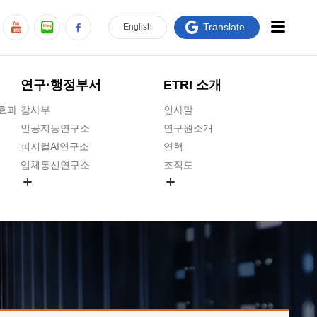
Translate
En
glish
연구·행정부서
ETRI 소개
급효과
감사부
인사말
인공지능연구소
연구원소개
피지컬AI연구소
연혁
입체통신연구소
조직도
공간미디어연구소
기타 공개정보
ADX융합연구소
원규 제·개정 예고
ICT전략연구소
연구원 고객헌장
인공지능안전연구소
ETRI CI
우주항공반도체전략연구단
주요업무연락처
대경권연구본부
찾아오시는길
호남권연구본부