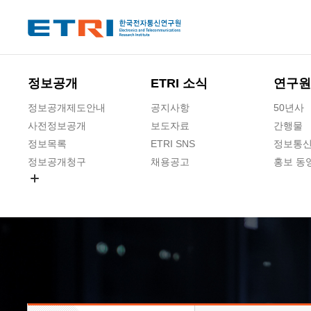
본문 바로가기
주요메뉴 바로가기
하단메뉴 바로가기
정보공개
ETRI 소식
연구원
정보공개제도안내
공지사항
50년사
사전정보공개
보도자료
간행물
정보목록
ETRI SNS
정보통신
정보공개청구
채용공고
홍보 동
경영공시
공공데이터개방
사업실명제