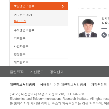
호남권연구본부
연구본부 소개
엣지
부서 소개
실장
수도권연구본부
기획본부
사업화본부
행정본부
대외협력부
클린ETRI
e-신문고
공익신고
개인정보처리방침
이해하기 쉬운 개인정보처리방침
저작권정책
(34129) 대전광역시 유성구 가정로 218, TEL
1466-38
Electronics and Telecommunications Research Institute.
All rights res
본 홈페이지에 게시된 이메일 주소가 자동수집되는 것을 거부하며, 이