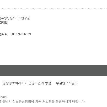
컴퓨팅응용서비스연구실
 김재인
062-970-6629
연락처
영상정보처리기기 운영ㆍ관리 방침
부설연구소공고
erved.
를 위반시 정보통신망법에 의해 처벌됨을 유념하시기 바랍니다.