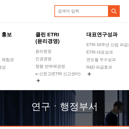
 홍보
클린 ETRI
대표연구성과
(윤리경영)
ETRI 50주년 산업 파
윤리헌장
ETRI 대표성과
인권경영
 체험관
연도별 우수성과
청렴·반부패경영
영상
R&D 파급효과
e-신문고(ETRI 신고센터)
지식공유플랫폼
공익신고
청렴포털 신고
고객의소리
연구ㆍ행정부서
수의계약 현황
부패징계 현황
감사결과공개