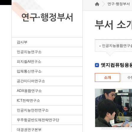
연구·행정부서
연구·행정부서
부서 소
감사부
인공지능융합연구
인공지능연구소
피지컬AI연구소
엣지컴퓨팅응
입체통신연구소
소개
수
공간미디어연구소
ADX융합연구소
ICT전략연구소
인공지능안전연구소
우주항공반도체전략연구단
대경권연구본부