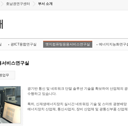
호남권연구센터
부서 소개
개
실
광ICT융합연구실
엣지컴퓨팅응용서비스연구실
에너지지능화연구
용서비스연구실
행업무
광기반 통신 및 네트워크 단말 솔루션 기술을 확보하여 산업체의 
수행하고 있습니다.
특히, 신재생에너지장치 실시간 네트워킹 기술 및 스마트 광분배망 
에너지장치 산업체, 통신사업자, 장비 산업체 및 광통신부품 산업체