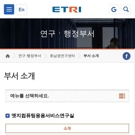
본문 바로가기
주요메뉴 바로가기
하단메뉴 바로가기
En
연구ㆍ행정부서
연구·행정부서
호남권연구센터
부서 소개
부서 소개
메뉴를 선택하세요.
엣지컴퓨팅응용서비스연구실
소개