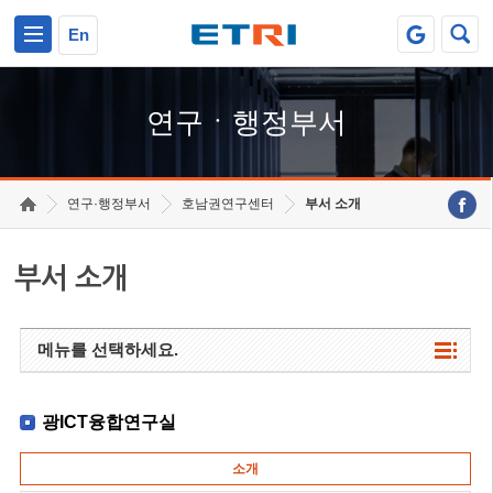
본문 바로가기
주요메뉴 바로가기
하단메뉴 바로가기
En
연구ㆍ행정부서
연구·행정부서
호남권연구센터
부서 소개
부서 소개
메뉴를 선택하세요.
광ICT융합연구실
소개