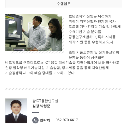
수행업무
호남권지역 산업을 육성하기
위하여 지역산업과 연계된 국가
로드맵 기반 전략형 기술 및 산업체
수요기반 기술 분야를
공동연구개발하고, 특허 시제품
제작 지원 등을 수행하고 있다.
또한 기술교류회 및 신기술설명회
운영을 통하여 상생협력
네트워크를 구축함으로써 ICT 융합 핵심기술을 지역산업체에 보급 확산하고,
현장 밀착형 애로기술지원, 기술상담, 정보제공 등을 통해 지역산업체
기술경쟁력 제고와 매출 증대를 도모하고 있다.
광ICT융합연구실
실장 박형준
062-970-6617
연락처