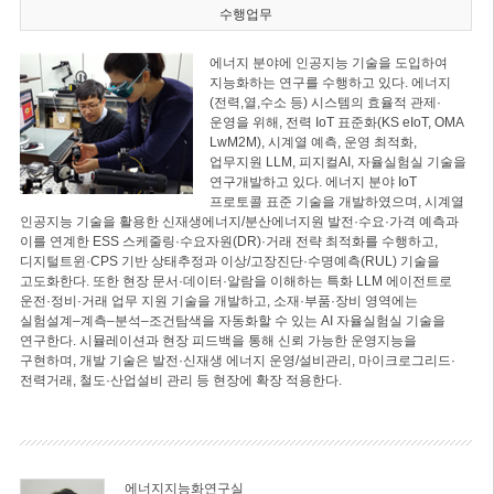
수행업무
에너지 분야에 인공지능 기술을 도입하여
지능화하는 연구를 수행하고 있다. 에너지
(전력,열,수소 등) 시스템의 효율적 관제·
운영을 위해, 전력 IoT 표준화(KS eIoT, OMA
LwM2M), 시계열 예측, 운영 최적화,
업무지원 LLM, 피지컬AI, 자율실험실 기술을
연구개발하고 있다. 에너지 분야 IoT
프로토콜 표준 기술을 개발하였으며, 시계열
인공지능 기술을 활용한 신재생에너지/분산에너지원 발전·수요·가격 예측과
이를 연계한 ESS 스케줄링·수요자원(DR)·거래 전략 최적화를 수행하고,
디지털트윈·CPS 기반 상태추정과 이상/고장진단·수명예측(RUL) 기술을
고도화한다. 또한 현장 문서·데이터·알람을 이해하는 특화 LLM 에이전트로
운전·정비·거래 업무 지원 기술을 개발하고, 소재·부품·장비 영역에는
실험설계–계측–분석–조건탐색을 자동화할 수 있는 AI 자율실험실 기술을
연구한다. 시뮬레이션과 현장 피드백을 통해 신뢰 가능한 운영지능을
구현하며, 개발 기술은 발전·신재생 에너지 운영/설비관리, 마이크로그리드·
전력거래, 철도·산업설비 관리 등 현장에 확장 적용한다.
에너지지능화연구실