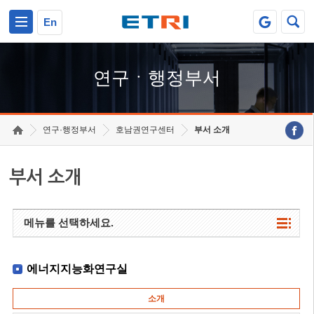
본문 바로가기
주요메뉴 바로가기
하단메뉴 바로가기
En
연구ㆍ행정부서
연구·행정부서
호남권연구센터
부서 소개
부서 소개
메뉴를 선택하세요.
에너지지능화연구실
소개