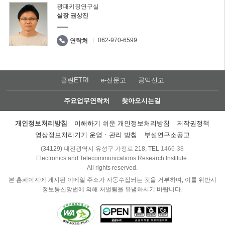
광패키징연구실
실장 권상진
062-970-6599
연락처
클린ETRI
e-신문고
공익신고
주요업무연락처
찾아오시는길
개인정보처리방침
이해하기 쉬운 개인정보처리방침
저작권정책
영상정보처리기기 운영ㆍ관리 방침
부설연구소공고
(34129) 대전광역시 유성구 가정로 218, TEL
1466-38
Electronics and Telecommunications Research Institute.
All rights reserved.
본 홈페이지에 게시된 이메일 주소가 자동수집되는 것을 거부하며, 이를 위반시
정보통신망법에 의해 처벌됨을 유념하시기 바랍니다.