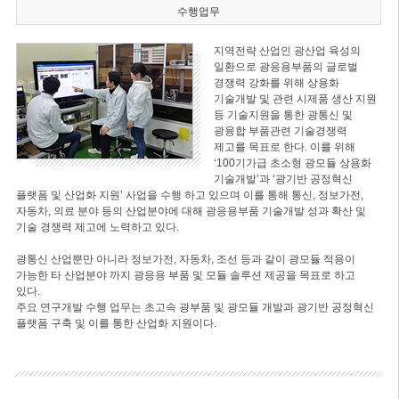
수행업무
지역전략 산업인 광산업 육성의
일환으로 광응용부품의 글로벌
경쟁력 강화를 위해 상용화
기술개발 및 관련 시제품 생산 지원
등 기술지원을 통한 광통신 및
광융합 부품관련 기술경쟁력
제고를 목표로 한다. 이를 위해
‘100기가급 초소형 광모듈 상용화
기술개발’과 ‘광기반 공정혁신
플랫폼 및 산업화 지원’ 사업을 수행 하고 있으며 이를 통해 통신, 정보가전,
자동차, 의료 분야 등의 산업분야에 대해 광응용부품 기술개발 성과 확산 및
기술 경쟁력 제고에 노력하고 있다.
광통신 산업뿐만 아니라 정보가전, 자동차, 조선 등과 같이 광모듈 적용이
가능한 타 산업분야 까지 광응용 부품 및 모듈 솔루션 제공을 목표로 하고
있다.
주요 연구개발 수행 업무는 초고속 광부품 및 광모듈 개발과 광기반 공정혁신
플랫폼 구축 및 이를 통한 산업화 지원이다.