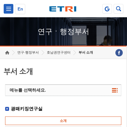
본문 바로가기
주요메뉴 바로가기
하단메뉴 바로가기
En
연구ㆍ행정부서
연구·행정부서
호남권연구센터
부서 소개
부서 소개
메뉴를 선택하세요.
광패키징연구실
소개