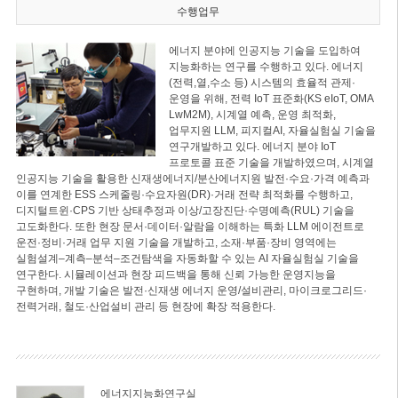
수행업무
에너지 분야에 인공지능 기술을 도입하여
지능화하는 연구를 수행하고 있다. 에너지
(전력,열,수소 등) 시스템의 효율적 관제·
운영을 위해, 전력 IoT 표준화(KS eIoT, OMA
LwM2M), 시계열 예측, 운영 최적화,
업무지원 LLM, 피지컬AI, 자율실험실 기술을
연구개발하고 있다. 에너지 분야 IoT
프로토콜 표준 기술을 개발하였으며, 시계열
인공지능 기술을 활용한 신재생에너지/분산에너지원 발전·수요·가격 예측과
이를 연계한 ESS 스케줄링·수요자원(DR)·거래 전략 최적화를 수행하고,
디지털트윈·CPS 기반 상태추정과 이상/고장진단·수명예측(RUL) 기술을
고도화한다. 또한 현장 문서·데이터·알람을 이해하는 특화 LLM 에이전트로
운전·정비·거래 업무 지원 기술을 개발하고, 소재·부품·장비 영역에는
실험설계–계측–분석–조건탐색을 자동화할 수 있는 AI 자율실험실 기술을
연구한다. 시뮬레이션과 현장 피드백을 통해 신뢰 가능한 운영지능을
구현하며, 개발 기술은 발전·신재생 에너지 운영/설비관리, 마이크로그리드·
전력거래, 철도·산업설비 관리 등 현장에 확장 적용한다.
에너지지능화연구실