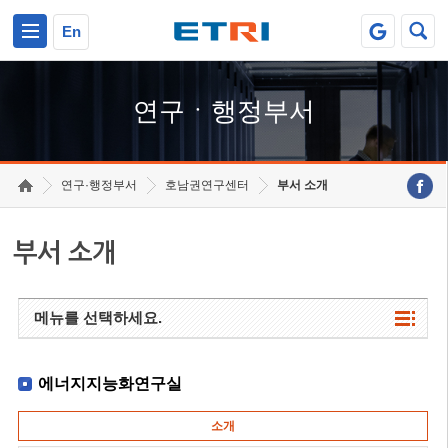
본문 바로가기
주요메뉴 바로가기
하단메뉴 바로가기
En
연구ㆍ행정부서
연구·행정부서
호남권연구센터
부서 소개
부서 소개
메뉴를 선택하세요.
에너지지능화연구실
소개