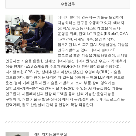
수행업무
에너지 분야에 인공지능 기술을 도입하여
지능화하는 연구를 수행하고 있다. 에너지
(전력,열,수소 등) 시스템의 효율적 관제·
운영을 위해, 전력 IoT 표준화(KS eIoT, OMA
LwM2M), 시계열 예측, 운영 최적화,
업무지원 LLM, 피지컬AI, 자율실험실 기술을
연구개발하고 있다. 에너지 분야 IoT
프로토콜 표준 기술을 개발하였으며, 시계열
인공지능 기술을 활용한 신재생에너지/분산에너지원 발전·수요·가격 예측과
이를 연계한 ESS 스케줄링·수요자원(DR)·거래 전략 최적화를 수행하고,
디지털트윈·CPS 기반 상태추정과 이상/고장진단·수명예측(RUL) 기술을
고도화한다. 또한 현장 문서·데이터·알람을 이해하는 특화 LLM 에이전트로
운전·정비·거래 업무 지원 기술을 개발하고, 소재·부품·장비 영역에는
실험설계–계측–분석–조건탐색을 자동화할 수 있는 AI 자율실험실 기술을
연구한다. 시뮬레이션과 현장 피드백을 통해 신뢰 가능한 운영지능을
구현하며, 개발 기술은 발전·신재생 에너지 운영/설비관리, 마이크로그리드·
전력거래, 철도·산업설비 관리 등 현장에 확장 적용한다.
에너지지능화연구실