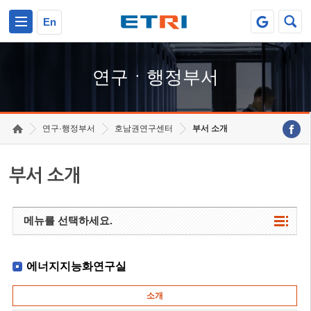
본문 바로가기
주요메뉴 바로가기
하단메뉴 바로가기
En
연구ㆍ행정부서
연구·행정부서
호남권연구센터
부서 소개
부서 소개
메뉴를 선택하세요.
에너지지능화연구실
소개