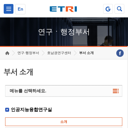
본문 바로가기
주요메뉴 바로가기
하단메뉴 바로가기
En
연구ㆍ행정부서
연구·행정부서
호남권연구센터
부서 소개
부서 소개
메뉴를 선택하세요.
인공지능융합연구실
소개