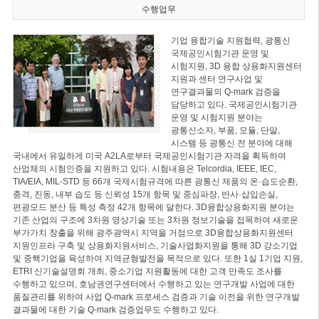
수행업무
기업 융합기술 지원협력, 광통신
국제공인시험기관 운영 및
시험지원, 3D 융합 상용화지원센터
지원과 센터 연구사업 및
연구결과물의 Q-mark 검증을
담당하고 있다. 국제공인시험기관
운영 및 시험지원 분야는
광통신소자, 부품, 모듈, 단말,
시스템 등 광통신 전 분야에 대해
국내에서 유일하게 미국 A2LA로부터 국제공인시험기관 자격을 획득하여
산업체의 시험인증을 지원하고 있다. 시험내용은 Telcordia, IEEE, IEC,
TIA/EIA, MIL-STD 등 66개 국제시험규격에 따른 광통신 제품의 온·습도순환,
충격, 진동, 내부 습도 등 신뢰성 15개 항목 및 중심파장, 반사·삽입손실,
편광모드 분산 등 특성 측정 42개 항목에 달한다. 3D융합상용화지원 분야는
기존 산업의 구조에 3차원 영상기술 또는 3차원 정보기술을 접목하여 새로운
부가가치 창출을 위해 광주광역시 지역을 거점으로 3D융합상용화지원센터
지원인프라 구축 및 상용화지원서비스, 기술사업화지원을 통해 3D 강소기업
및 중핵기업을 육성하여 지역균형발전을 목적으로 있다. 또한 1실 1기업 지원,
ETRI 신기술설명회 개최, 중소기업 지원활동에 대한 고객 만족도 조사를
수행하고 있으며, 호남권연구센터에서 수행하고 있는 연구개발 사업에 대한
품질관리를 위하여 사업 Q-mark 프로세스 검증과 기술 이전을 위한 연구개발
결과물에 대한 기술 Q-mark 검증업무도 수행하고 있다.