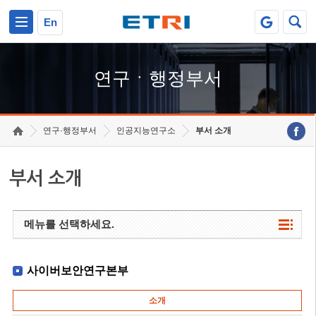
본문 바로가기
주요메뉴 바로가기
하단메뉴 바로가기
En
연구ㆍ행정부서
연구·행정부서
인공지능연구소
부서 소개
부서 소개
메뉴를 선택하세요.
사이버보안연구본부
소개