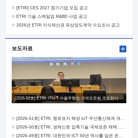
바랍니다.
2026년 8월 한국전자통신연구원장
1. 추진개요

추진목적: ETRI 인력을 기업현장에 파견. 기술지원을
[ETRI] CES 2027 참가기업 모집 공고
실시함으로써 ETRI 개발기술의 사업화를 지원하여
ETRI 기술 스케일업 R&BD 사업 공고
사업화성과를 극대화하고, 지원기업을 강견기업으로 육성하고자
함.
2026년 ETRI 지식재산권 유상양도계약 수요조사 공고
 신청자격: ETRI 협력기업 및 일반 ICT 중소기업*
협력기업: ETRI 창업/연구소기업, 기술이전/출자기업 등 ETRI
개발기술을 사업화하고자 하는 기업
 파견기간: 1년 이상
[최대 3년까지 연속지원 가능]* 연속지원은 지원완료 시점에서
보도자료
당해 지원실적과 차기 지원계획을 평가하여 결정
 기업부담:
연구인력 연봉기준 30 ~ 40%* (1년차) 연봉의 30%, (2 ~ 3년차)
연봉의 40%
 추진일정(1)희망기업 신청/접수(2)희망인력-
희망기업 매칭(3)현장조사/ 선정(심의)(4)협약체결(5)
기업파견8월 3일 ~ 14일
8월 17일 ~ 26일
9월초순
9월 중순
10월 이후* 상기일정은 희망인력-희망기업간 매칭 원활시를
가정한 것으로 상황에 따라 상당기간 일정이 지연될 수 있음. **
(1)희망인력-희망기업간 적합성이 낮다고 판단되거나, (2)
희망인력이 파견의사를 철회할 경우 후속 절차가 진행되지 않을
[2026-52호] ETRI, ITU-T 자율주행차 국제표준화 주도한다
수 있음.2. 현장지원 희망인력 및 상세이력
 희망인력
목록기술분야연구인력번호지원가능 기술반도체/
전자소자A반도체 소자(trasistor/diode) 제작 공정 전자소자 제작
[2026-51호] ETRI, 항로표지 해양 IoT 무선통신체계 개발 나선다
공정(FET / SBD 등 )유기물 반도체 소재 및 소자 설계, 합성 및
제작바이오센서 설계/제작토양/수질/가스 센서 설계/
[2026-50호] ETRI, 생체신호 압축기술 국제표준 채택...의료 AI 시대 연다
제작광소자응용B광 센서 및 응용 시스템시스템 제어 및 데이터
[2026-49호] ETRI, 대한민국 ICT 50년 역사를 담은 온라인 50년사 공개
처리FPGA 제어, VHDL 프로그램 개발Labview, Python, C