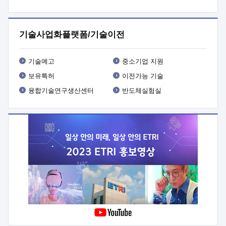
프로그램 개발
 상세이력ㅇ(붙 임1) 대상인력 A 상세이력ㅇ(붙
임2) 대상인력 B 상세이력
3. 신청방법 및 향후일정 등

신청방법: 이메일 (verdi@etri.re.kr)* <별첨양식>을 작성하여
기술사업화플랫폼/기술이전
제출
 문 의 처: ETRI사업화본부 기업성장지원부
기업성장지원전략실ㅇ오경석 책임 연구원 (T. 042-860-5076,
verdi@etri.re.kr)
 제출양식
ㅇ(별첨양식) ETRI연구인력
기술예고
중소기업 지원
현장지원 신청서 (기업)
보유특허
이전가능 기술
융합기술연구생산센터
반도체실험실