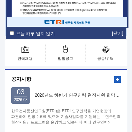
ETRI Insight
ETRI Journal
전자통신동향분석
ETRI 웹진
ETRI 간행물
전자도서관
[닫기]
오늘 하루 열지 않기
인력채용
입찰공고
공동/위탁
공지사항
03
2026년도 하반기 연구인력 현장지원 희망기업 신청/접수
2026.08
한국전자통신연구원(ETRI)은 ETRI 연구인력을 기업현장에
파견하여 현장수요에 맞추어 기술사업화를 지원하는 『연구인력
현장지원』프로그램을 운영하고 있습니다.이에 연구인력의
지원을 희망하는 중소.중견기업에서는 신청하여 주시기