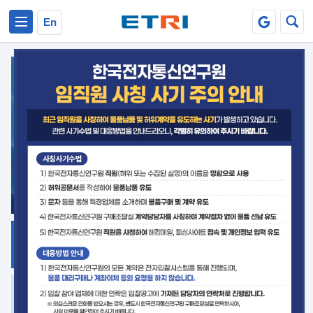
본문 바로가기
주요메뉴 바로가기
En
지식공유
ETRI 오픈소스
플랫폼
거버넌스 대응
발간자료