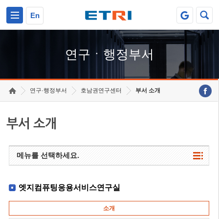
본문 바로가기
주요메뉴 바로가기
하단메뉴 바로가기
En
연구ㆍ행정부서
연구·행정부서
호남권연구센터
부서 소개
부서 소개
메뉴를 선택하세요.
엣지컴퓨팅응용서비스연구실
소개