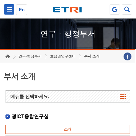
본문 바로가기
주요메뉴 바로가기
하단메뉴 바로가기
En
연구ㆍ행정부서
연구·행정부서
호남권연구센터
부서 소개
부서 소개
메뉴를 선택하세요.
광ICT융합연구실
소개