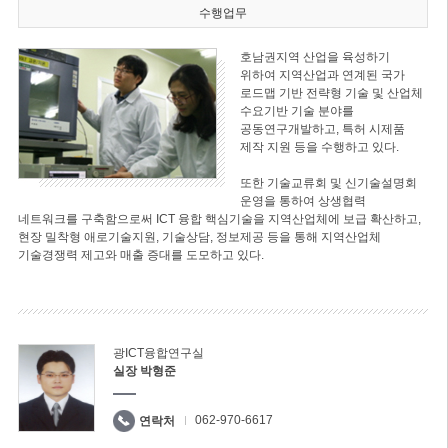
수행업무
호남권지역 산업을 육성하기
위하여 지역산업과 연계된 국가
로드맵 기반 전략형 기술 및 산업체
수요기반 기술 분야를
공동연구개발하고, 특허 시제품
제작 지원 등을 수행하고 있다.
또한 기술교류회 및 신기술설명회
운영을 통하여 상생협력
네트워크를 구축함으로써 ICT 융합 핵심기술을 지역산업체에 보급 확산하고,
현장 밀착형 애로기술지원, 기술상담, 정보제공 등을 통해 지역산업체
기술경쟁력 제고와 매출 증대를 도모하고 있다.
광ICT융합연구실
실장 박형준
062-970-6617
연락처