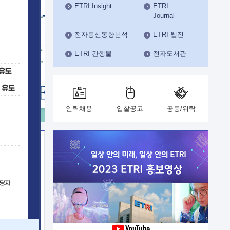
ETRI Insight
ETRI
수도권연구본부
Journal
기획본부
사업화본부
전자통신동향분석
ETRI 웹진
행정본부
ETRI 간행물
전자도서관
대외협력부
인력채용
입찰공고
공동/위탁
이전
업 지원
능 기술
체실험실