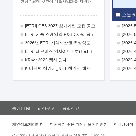
현장수요에 맞추어 기술사업화를 지원하는
『연구인력 현장지원』프로그램을
운영하고 있습니다.이에 연구인력의 지원을
오늘 하
희망하는 중소.중견기업에서는 신청하여
주시기 바랍니다.
2026년 8월
[ETRI] CES 2027 참가기업 모집 공고
한국전자통신연구원장
1. 추진개요

ETRI 기술 스케일업 R&BD 사업 공고
추진목적: ETRI 인력을 기업현장에 파견.
기술지원을 실시함으로써 ETRI 개발기술의
2026년 ETRI 지식재산권 유상양도계약 수요조사 공고
사업화를 지원하여 사업화성과를
ETRI 테크비즈 인사이트 8호(TechBiz Insight Vol.8) 발간
극대화하고, 지원기업을 강견기업으로
육성하고자 함.
 신청자격: ETRI
KRnet 2026 행사 안내
협력기업 및 일반 ICT 중소기업* 협력기업:
K-디지털 챌린지_NET 챌린지 캠프 시즌13 안내
ETRI 창업/연구소기업, 기술이전/출자기업
등 ETRI 개발기술을 사업화하고자 하는
기업
 파견기간: 1년 이상 [최대 3년까지
연속지원 가능]* 연속지원은 지원완료
시점에서 당해 지원실적과 차기 지원계획을
평가하여 결정
 기업부담: 연구인력
연봉기준 30 ~ 40%* (1년차) 연봉의 30%,
클린ETRI
e-신문고
공익신고
(2 ~ 3년차) 연봉의 40%
 추진일정(1)
희망기업 신청/접수(2)희망인력-희망기업
매칭(3)현장조사/ 선정(심의)(4)협약체결
개인정보처리방침
이해하기 쉬운 개인정보처리방침
저작권정책
(5)기업파견8월 3일 ~ 14일
8월 17일 ~
26일
9월초순
9월 중순
10월 이후*