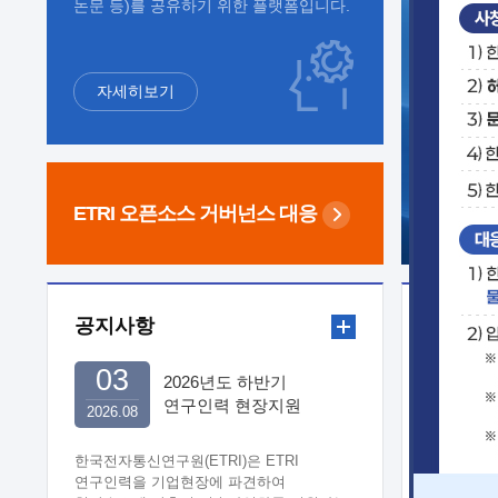
논문 등)를 공유하기 위한 플랫폼입니다.
자세히보기
ETRI 오픈소스
거버넌스 대응
공지사항
보도자
03
2026년도 하반기
연구인력 현장지원
2026.08
희망기업 신청/접수
한국전자통신연구원(ETRI)은 ETRI
연구인력을 기업현장에 파견하여