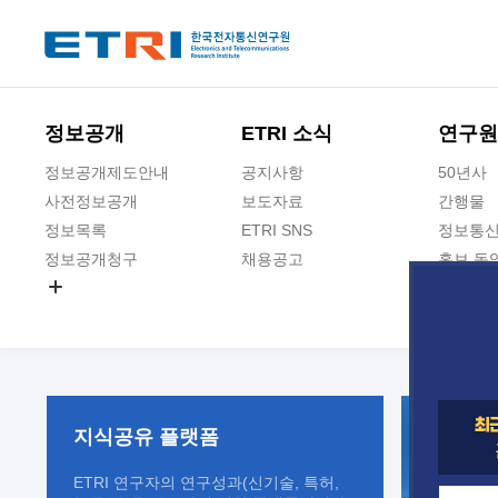
본문 바로가기
주요메뉴 바로가기
정보공개
ETRI 소식
연구원
정보공개제도안내
공지사항
50년사
사전정보공개
보도자료
간행물
정보목록
ETRI SNS
정보통신
정보공개청구
채용공고
홍보 동
경영공시
공공데이터개방
사업실명제
지식공유
플랫폼
ETRI 연구자의 연구성과(신기술, 특허,