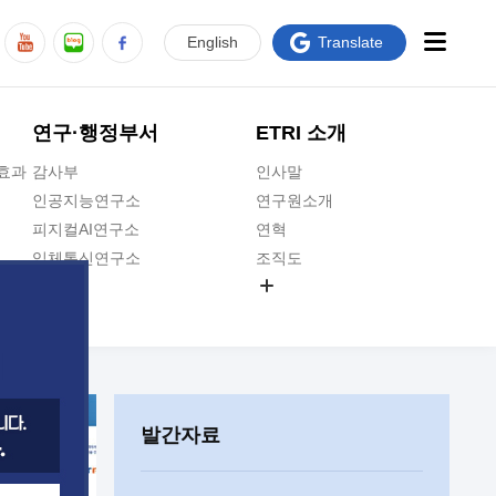
En
glish
Translate
연구·행정부서
ETRI 소개
급효과
감사부
인사말
인공지능연구소
연구원소개
피지컬AI연구소
연혁
입체통신연구소
조직도
공간미디어연구소
기타 공개정보
ADX융합연구소
원규 제·개정 예고
ICT전략연구소
연구원 고객헌장
인공지능안전연구소
ETRI CI
우주항공반도체전략연구단
주요업무연락처
발간자료
대경권연구본부
찾아오시는길
호남권연구본부