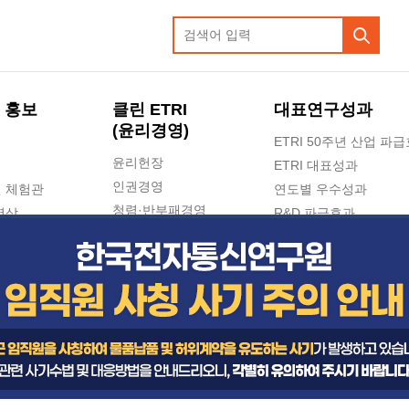
 홍보
클린 ETRI
대표연구성과
(윤리경영)
ETRI 50주년 산업 파
윤리헌장
ETRI 대표성과
인권경영
 체험관
연도별 우수성과
청렴·반부패경영
영상
R&D 파급효과
e-신문고(ETRI 신고센터)
지식공유플랫폼
공익신고
청렴포털 신고
고객의소리
수의계약 현황
부패징계 현황
감사결과공개