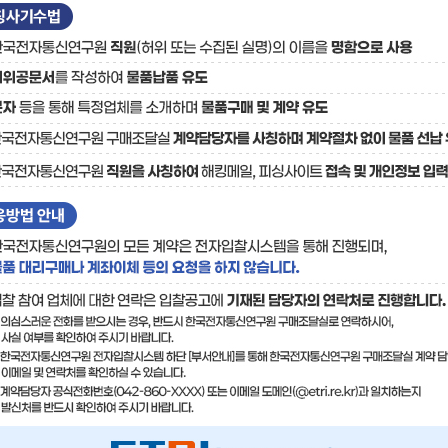
료
기술사업화플랫폼/기술
기술예고
중소기
보유특허
이전가
융합기술연구생산센터
반도