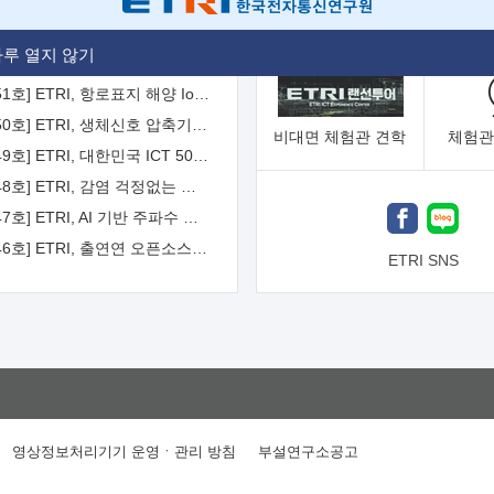
[2026-52호] ETRI, ITU-T 자율주행차 국제표준화 주도한다
루 열지 않기
[2026-51호] ETRI, 항로표지 해양 IoT 무선통신체계 개발 나선다
[2026-50호] ETRI, 생체신호 압축기술 국제표준 채택...의료 AI 시대 연다
비대면
체험관 견학
체험관
[2026-49호] ETRI, 대한민국 ICT 50년 역사를 담은 온라인 50년사 공개
[2026-48호] ETRI, 감염 걱정없는 공중 터치 인터페이스 시대 연다
[2026-47호] ETRI, AI 기반 주파수 예측기술 국제표준 이끌어
[2026-46호] ETRI, 출연연 오픈소스 협의체 '범출연연'으로 확대 운영
ETRI SNS
영상정보처리기기 운영ㆍ관리 방침
부설연구소공고