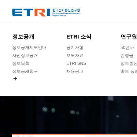
본문 바로가기
주요메뉴 바로가기
하단메뉴 바로가기
정보공개
ETRI 소식
연구원
정보공개제도안내
공지사항
50년사
사전정보공개
보도자료
간행물
정보목록
ETRI SNS
정보통신
정보공개청구
채용공고
홍보 동
경영공시
공공데이터개방
사업실명제