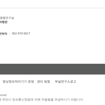
T융합연구실
 박형준
062-970-6617
연락처
영상정보처리기기 운영ㆍ관리 방침
부설연구소공고
erved.
를 위반시 정보통신망법에 의해 처벌됨을 유념하시기 바랍니다.