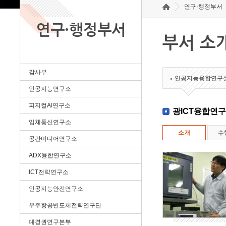
연구·행정부서
연구·행정부서
부서 소
감사부
인공지능융합연구
인공지능연구소
피지컬AI연구소
광ICT융합연
입체통신연구소
소개
수
공간미디어연구소
ADX융합연구소
ICT전략연구소
인공지능안전연구소
우주항공반도체전략연구단
대경권연구본부