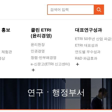
 홍보
클린 ETRI
대표연구성과
(윤리경영)
ETRI 50주년 산업 파
윤리헌장
ETRI 대표성과
인권경영
 체험관
연도별 우수성과
청렴·반부패경영
영상
R&D 파급효과
e-신문고(ETRI 신고센터)
지식공유플랫폼
공익신고
청렴포털 신고
고객의소리
연구ㆍ행정부서
수의계약 현황
부패징계 현황
감사결과공개