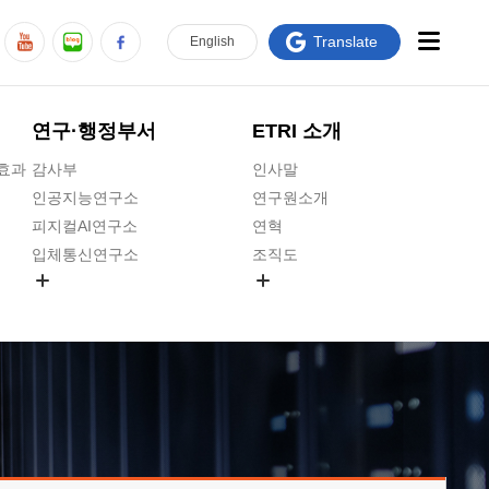
Translate
En
glish
연구·행정부서
ETRI 소개
급효과
감사부
인사말
인공지능연구소
연구원소개
피지컬AI연구소
연혁
입체통신연구소
조직도
공간미디어연구소
기타 공개정보
ADX융합연구소
원규 제·개정 예고
ICT전략연구소
연구원 고객헌장
인공지능안전연구소
ETRI CI
우주항공반도체전략연구단
주요업무연락처
대경권연구본부
찾아오시는길
호남권연구본부