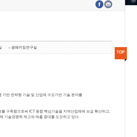
수도권연구본부
기획본부
사업화본부
행정본부
대외협력부
실
광패키징연구실
TOP
 기반 전략형 기술 및 산업체 수요기반 기술 분야를
를 구축함으로써 ICT 융합 핵심기술을 지역산업체에 보급 확산하고,
체 기술경쟁력 제고와 매출 증대를 도모하고 있다.