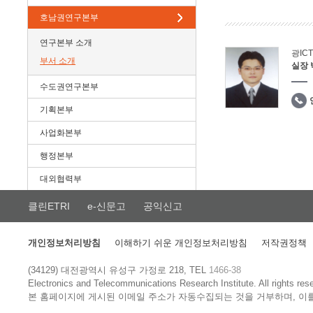
호남권연구본부
연구본부 소개
광IC
부서 소개
실장
수도권연구본부
기획본부
사업화본부
행정본부
대외협력부
클린ETRI
e-신문고
공익신고
개인정보처리방침
이해하기 쉬운 개인정보처리방침
저작권정책
(34129) 대전광역시 유성구 가정로 218, TEL
1466-38
Electronics and Telecommunications Research Institute.
All rights res
본 홈페이지에 게시된 이메일 주소가 자동수집되는 것을 거부하며, 이