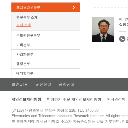
호남권연구본부
연구본부 소개
에너
실장
부서 소개
수도권연구본부
기획본부
사업화본부
행정본부
대외협력부
클린ETRI
e-신문고
공익신고
개인정보처리방침
이해하기 쉬운 개인정보처리방침
저작권정책
(34129) 대전광역시 유성구 가정로 218, TEL
1466-38
Electronics and Telecommunications Research Institute.
All rights res
본 홈페이지에 게시된 이메일 주소가 자동수집되는 것을 거부하며, 이