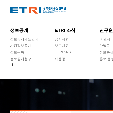
본문 바로가기
주요메뉴 바로가기
하단메뉴 바로가기
정보공개
ETRI 소식
연구원
정보공개제도안내
공지사항
50년사
사전정보공개
보도자료
간행물
정보목록
ETRI SNS
정보통신
정보공개청구
채용공고
홍보 동
경영공시
공공데이터개방
사업실명제