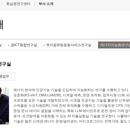
호남권연구센터
부서 소개
개
실
광ICT융합연구실
엣지컴퓨팅응용서비스연구실
에너지지능화연구
연구실
행업무
에너지 분야에 인공지능 기술을 도입하여 지능화하는 연구를 수행하고 있다. 에너
표준화(KS eIoT, OMA LwM2M), 시계열 예측, 운영 최적화, 업무지원 LL
프로토콜 표준 기술을 개발하였으며, 시계열 인공지능 기술을 활용한 신재생에
스케줄링·수요자원(DR)·거래 전략 최적화를 수행하고, 디지털트윈·CPS 기
현장 문서·데이터·알람을 이해하는 특화 LLM 에이전트로 운전·정비·거래 업
분석–조건탐색을 자동화할 수 있는 AI 자율실험실 기술을 연구한다. 시뮬레
기술은 발전·신재생 에너지 운영/설비관리, 마이크로그리드·전력거래, 철도·