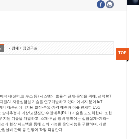
수도권연구본부
기획본부
사업화본부
행정본부
대외협력부
실
광패키징연구실
TOP
지(전력,열,수소 등) 시스템의 효율적 관제·운영을 위해, 전력 IoT
M, 피지컬AI, 자율실험실 기술을 연구개발하고 있다. 에너지 분야 IoT
너지/분산에너지원 발전·수요·가격 예측과 이를 연계한 ESS
반 상태추정과 이상/고장진단·수명예측(RUL) 기술을 고도화한다. 또한
무 지원 기술을 개발하고, 소재·부품·장비 영역에는 실험설계–계측–
이션과 현장 피드백을 통해 신뢰 가능한 운영지능을 구현하며, 개발
산업설비 관리 등 현장에 확장 적용한다.