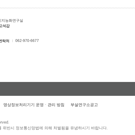
지지능화연구실
 고석갑
062-970-6677
연락처
영상정보처리기기 운영ㆍ관리 방침
부설연구소공고
erved.
를 위반시 정보통신망법에 의해 처벌됨을 유념하시기 바랍니다.