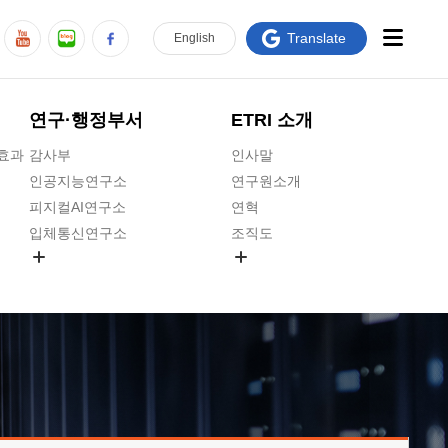
Translate
En
glish
연구·행정부서
ETRI 소개
급효과
감사부
인사말
인공지능연구소
연구원소개
피지컬AI연구소
연혁
입체통신연구소
조직도
공간미디어연구소
기타 공개정보
ADX융합연구소
원규 제·개정 예고
ICT전략연구소
연구원 고객헌장
인공지능안전연구소
ETRI CI
우주항공반도체전략연구단
주요업무연락처
대경권연구본부
찾아오시는길
호남권연구본부