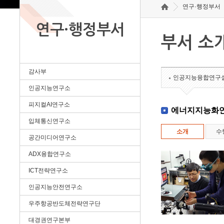
연구·행정부서
연구·행정부서
부서 소
감사부
인공지능융합연구
인공지능연구소
피지컬AI연구소
에너지지능화
입체통신연구소
소개
수
공간미디어연구소
ADX융합연구소
ICT전략연구소
인공지능안전연구소
우주항공반도체전략연구단
대경권연구본부