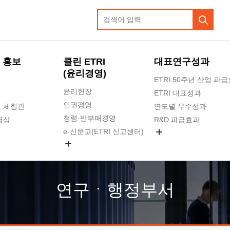
 홍보
클린 ETRI
대표연구성과
(윤리경영)
ETRI 50주년 산업 파
윤리헌장
ETRI 대표성과
인권경영
 체험관
연도별 우수성과
청렴·반부패경영
영상
R&D 파급효과
e-신문고(ETRI 신고센터)
지식공유플랫폼
공익신고
청렴포털 신고
고객의소리
연구ㆍ행정부서
수의계약 현황
부패징계 현황
감사결과공개