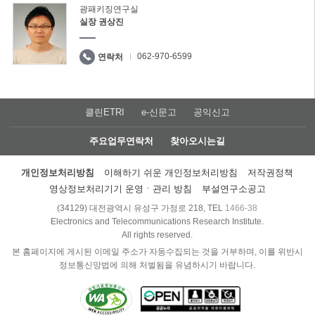
광패키징연구실
실장 권상진
062-970-6599
연락처
클린ETRI
e-신문고
공익신고
주요업무연락처
찾아오시는길
개인정보처리방침
이해하기 쉬운 개인정보처리방침
저작권정책
영상정보처리기기 운영ㆍ관리 방침
부설연구소공고
(34129) 대전광역시 유성구 가정로 218, TEL
1466-38
Electronics and Telecommunications Research Institute.
All rights reserved.
본 홈페이지에 게시된 이메일 주소가 자동수집되는 것을 거부하며, 이를 위반시
정보통신망법에 의해 처벌됨을 유념하시기 바랍니다.