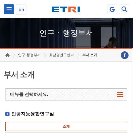
본문 바로가기
주요메뉴 바로가기
하단메뉴 바로가기
En
연구ㆍ행정부서
연구·행정부서
호남권연구센터
부서 소개
부서 소개
메뉴를 선택하세요.
인공지능융합연구실
소개