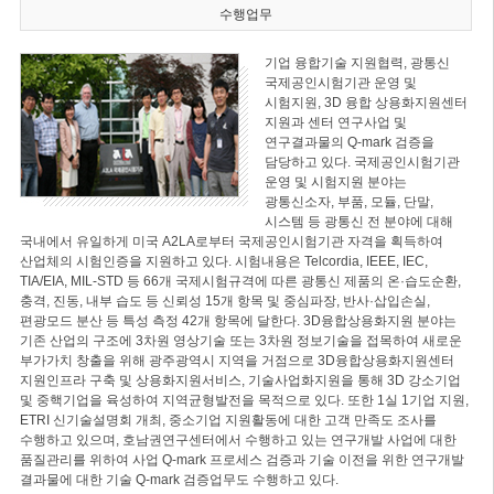
수행업무
기업 융합기술 지원협력, 광통신
국제공인시험기관 운영 및
시험지원, 3D 융합 상용화지원센터
지원과 센터 연구사업 및
연구결과물의 Q-mark 검증을
담당하고 있다. 국제공인시험기관
운영 및 시험지원 분야는
광통신소자, 부품, 모듈, 단말,
시스템 등 광통신 전 분야에 대해
국내에서 유일하게 미국 A2LA로부터 국제공인시험기관 자격을 획득하여
산업체의 시험인증을 지원하고 있다. 시험내용은 Telcordia, IEEE, IEC,
TIA/EIA, MIL-STD 등 66개 국제시험규격에 따른 광통신 제품의 온·습도순환,
충격, 진동, 내부 습도 등 신뢰성 15개 항목 및 중심파장, 반사·삽입손실,
편광모드 분산 등 특성 측정 42개 항목에 달한다. 3D융합상용화지원 분야는
기존 산업의 구조에 3차원 영상기술 또는 3차원 정보기술을 접목하여 새로운
부가가치 창출을 위해 광주광역시 지역을 거점으로 3D융합상용화지원센터
지원인프라 구축 및 상용화지원서비스, 기술사업화지원을 통해 3D 강소기업
및 중핵기업을 육성하여 지역균형발전을 목적으로 있다. 또한 1실 1기업 지원,
ETRI 신기술설명회 개최, 중소기업 지원활동에 대한 고객 만족도 조사를
수행하고 있으며, 호남권연구센터에서 수행하고 있는 연구개발 사업에 대한
품질관리를 위하여 사업 Q-mark 프로세스 검증과 기술 이전을 위한 연구개발
결과물에 대한 기술 Q-mark 검증업무도 수행하고 있다.