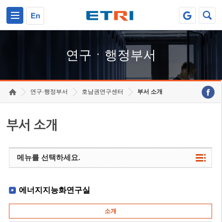
본문 바로가기
주요메뉴 바로가기
하단메뉴 바로가기
En
연구ㆍ행정부서
연구·행정부서
호남권연구센터
부서 소개
부서 소개
메뉴를 선택하세요.
에너지지능화연구실
소개