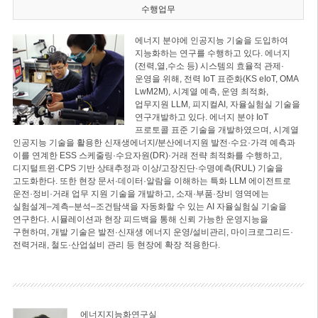
수행업무
에너지 분야에 인공지능 기술을 도입하여
지능화하는 연구를 수행하고 있다. 에너지
(전력,열,수소 등) 시스템의 효율적 관제·
운영을 위해, 전력 IoT 표준화(KS eIoT, OMA
LwM2M), 시계열 예측, 운영 최적화,
업무지원 LLM, 피지컬AI, 자율실험실 기술을
연구개발하고 있다. 에너지 분야 IoT
프로토콜 표준 기술을 개발하였으며, 시계열
인공지능 기술을 활용한 신재생에너지/분산에너지원 발전·수요·가격 예측과
이를 연계한 ESS 스케줄링·수요자원(DR)·거래 전략 최적화를 수행하고,
디지털트윈·CPS 기반 상태추정과 이상/고장진단·수명예측(RUL) 기술을
고도화한다. 또한 현장 문서·데이터·알람을 이해하는 특화 LLM 에이전트로
운전·정비·거래 업무 지원 기술을 개발하고, 소재·부품·장비 영역에는
실험설계–계측–분석–조건탐색을 자동화할 수 있는 AI 자율실험실 기술을
연구한다. 시뮬레이션과 현장 피드백을 통해 신뢰 가능한 운영지능을
구현하며, 개발 기술은 발전·신재생 에너지 운영/설비관리, 마이크로그리드·
전력거래, 철도·산업설비 관리 등 현장에 확장 적용한다.
에너지지능화연구실