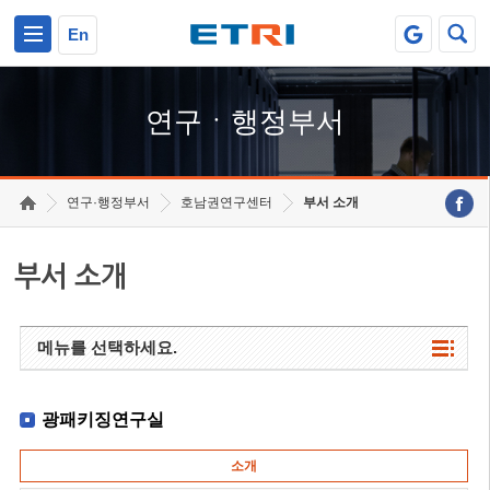
본문 바로가기
주요메뉴 바로가기
하단메뉴 바로가기
En
연구ㆍ행정부서
연구·행정부서
호남권연구센터
부서 소개
부서 소개
메뉴를 선택하세요.
광패키징연구실
소개