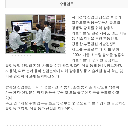
수행업무
지역전략 산업인 광산업 육성의
일환으로 광응용부품의 글로벌
경쟁력 강화를 위해 상용화
기술개발 및 관련 시제품 생산 지원
등 기술지원을 통한 광통신 및
광융합 부품관련 기술경쟁력
제고를 목표로 한다. 이를 위해
‘100기가급 초소형 광모듈 상용화
기술개발’과 ‘광기반 공정혁신
플랫폼 및 산업화 지원’ 사업을 수행 하고 있으며 이를 통해 통신, 정보가전,
자동차, 의료 분야 등의 산업분야에 대해 광응용부품 기술개발 성과 확산 및
기술 경쟁력 제고에 노력하고 있다.
광통신 산업뿐만 아니라 정보가전, 자동차, 조선 등과 같이 광모듈 적용이
가능한 타 산업분야 까지 광응용 부품 및 모듈 솔루션 제공을 목표로 하고
있다.
주요 연구개발 수행 업무는 초고속 광부품 및 광모듈 개발과 광기반 공정혁신
플랫폼 구축 및 이를 통한 산업화 지원이다.