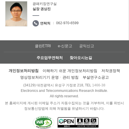
광패키징연구실
실장 권상진
062-970-6599
연락처
클린ETRI
e-신문고
공익신고
주요업무연락처
찾아오시는길
개인정보처리방침
이해하기 쉬운 개인정보처리방침
저작권정책
영상정보처리기기 운영ㆍ관리 방침
부설연구소공고
(34129) 대전광역시 유성구 가정로 218, TEL
1466-38
Electronics and Telecommunications Research Institute.
All rights reserved.
본 홈페이지에 게시된 이메일 주소가 자동수집되는 것을 거부하며, 이를 위반시
정보통신망법에 의해 처벌됨을 유념하시기 바랍니다.