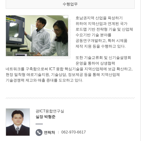
수행업무
호남권지역 산업을 육성하기
위하여 지역산업과 연계된 국가
로드맵 기반 전략형 기술 및 산업체
수요기반 기술 분야를
공동연구개발하고, 특허 시제품
제작 지원 등을 수행하고 있다.
또한 기술교류회 및 신기술설명회
운영을 통하여 상생협력
네트워크를 구축함으로써 ICT 융합 핵심기술을 지역산업체에 보급 확산하고,
현장 밀착형 애로기술지원, 기술상담, 정보제공 등을 통해 지역산업체
기술경쟁력 제고와 매출 증대를 도모하고 있다.
광ICT융합연구실
실장 박형준
062-970-6617
연락처