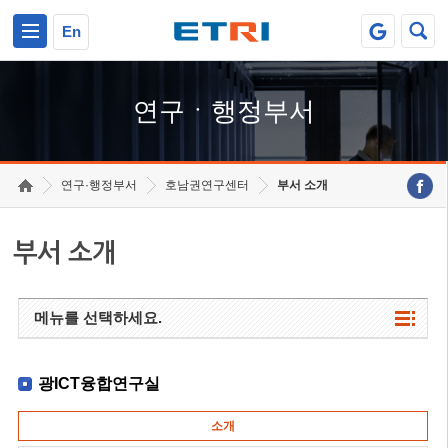
본문 바로가기
주요메뉴 바로가기
하단메뉴 바로가기
En
연구ㆍ행정부서
연구·행정부서
호남권연구센터
부서 소개
부서 소개
메뉴를 선택하세요.
광ICT융합연구실
소개