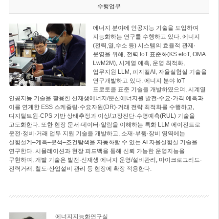
수행업무
에너지 분야에 인공지능 기술을 도입하여
지능화하는 연구를 수행하고 있다. 에너지
(전력,열,수소 등) 시스템의 효율적 관제·
운영을 위해, 전력 IoT 표준화(KS eIoT, OMA
LwM2M), 시계열 예측, 운영 최적화,
업무지원 LLM, 피지컬AI, 자율실험실 기술을
연구개발하고 있다. 에너지 분야 IoT
프로토콜 표준 기술을 개발하였으며, 시계열
인공지능 기술을 활용한 신재생에너지/분산에너지원 발전·수요·가격 예측과
이를 연계한 ESS 스케줄링·수요자원(DR)·거래 전략 최적화를 수행하고,
디지털트윈·CPS 기반 상태추정과 이상/고장진단·수명예측(RUL) 기술을
고도화한다. 또한 현장 문서·데이터·알람을 이해하는 특화 LLM 에이전트로
운전·정비·거래 업무 지원 기술을 개발하고, 소재·부품·장비 영역에는
실험설계–계측–분석–조건탐색을 자동화할 수 있는 AI 자율실험실 기술을
연구한다. 시뮬레이션과 현장 피드백을 통해 신뢰 가능한 운영지능을
구현하며, 개발 기술은 발전·신재생 에너지 운영/설비관리, 마이크로그리드·
전력거래, 철도·산업설비 관리 등 현장에 확장 적용한다.
에너지지능화연구실