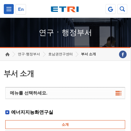
본문 바로가기
주요메뉴 바로가기
하단메뉴 바로가기
En
연구ㆍ행정부서
연구·행정부서
호남권연구센터
부서 소개
부서 소개
메뉴를 선택하세요.
에너지지능화연구실
소개