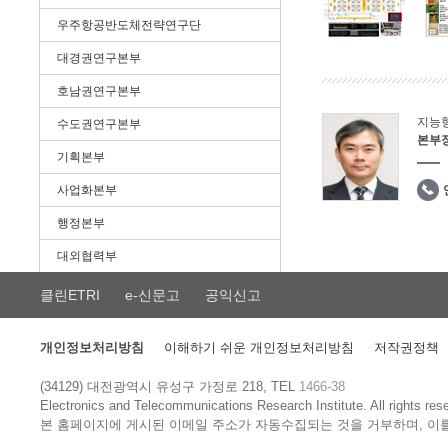
우주항공반도체전략연구단
대경권연구본부
호남권연구본부
지능
수도권연구본부
본부
기획본부
사업화본부
행정본부
대외협력부
클린ETRI
e-신문고
공익신고
개인정보처리방침
이해하기 쉬운 개인정보처리방침
저작권정책
(34129) 대전광역시 유성구 가정로 218, TEL
1466-38
Electronics and Telecommunications Research Institute.
All rights res
본 홈페이지에 게시된 이메일 주소가 자동수집되는 것을 거부하며, 이