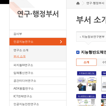
연구·행정부서
연구·행정부서
부서 소
감사부
지능정보연구본부
인공지능연구소
연구소 소개
지능형반도체
부서 소개
소개
수
피지컬AI연구소
입체통신연구소
공간미디어연구소
ADX융합연구소
ICT전략연구소
인공지능안전연구소