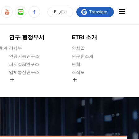
Translate
En
glish
연구·행정부서
ETRI 소개
급효과
감사부
인사말
인공지능연구소
연구원소개
피지컬AI연구소
연혁
입체통신연구소
조직도
공간미디어연구소
기타 공개정보
ADX융합연구소
원규 제·개정 예고
ICT전략연구소
연구원 고객헌장
인공지능안전연구소
ETRI CI
우주항공반도체전략연구단
주요업무연락처
대경권연구본부
찾아오시는길
호남권연구본부