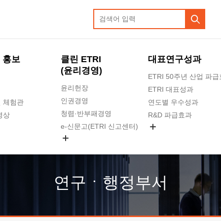
 홍보
클린 ETRI
대표연구성과
(윤리경영)
ETRI 50주년 산업 파
윤리헌장
ETRI 대표성과
인권경영
 체험관
연도별 우수성과
청렴·반부패경영
영상
R&D 파급효과
e-신문고(ETRI 신고센터)
지식공유플랫폼
공익신고
청렴포털 신고
고객의소리
연구ㆍ행정부서
수의계약 현황
부패징계 현황
감사결과공개