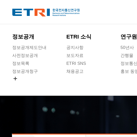
본문 바로가기
주요메뉴 바로가기
하단메뉴 바로가기
정보공개
ETRI 소식
연구원
정보공개제도안내
공지사항
50년사
사전정보공개
보도자료
간행물
정보목록
ETRI SNS
정보통신
정보공개청구
채용공고
홍보 동
경영공시
공공데이터개방
사업실명제