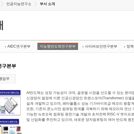
인공지능연구소
부서 소개
개
AIDC연구본부
지능형반도체연구본부
사이버보안연구본부
정책
연구본부
행업무
AI반도체는 성장 가능성이 크며, 글로벌 시장을 선도할 수 있는 
신경망의 절정에 이른 인공신경망인 트랜스포머(Transformer) 모
설계·개발하고 있으며, 페타플롭스 성능 기가바이트급 메모리 융합 N
또한, 기존의 폰노이만 컴퓨팅 한계를 극복하기 위해 메모리와 연산
가능한 뉴로모픽 컴퓨팅 원천기술 개발과 초저전력 RISC-V 엣지프로
및 산업화를 추진하고 있으며, 새로운 양자컴퓨팅의 제어 반도체 원천