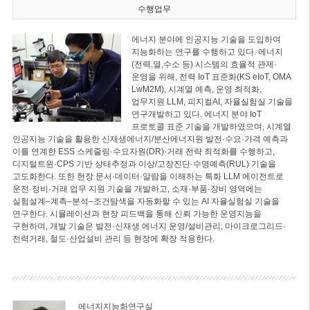
수행업무
에너지 분야에 인공지능 기술을 도입하여
지능화하는 연구를 수행하고 있다. 에너지
(전력,열,수소 등) 시스템의 효율적 관제·
운영을 위해, 전력 IoT 표준화(KS eIoT, OMA
LwM2M), 시계열 예측, 운영 최적화,
업무지원 LLM, 피지컬AI, 자율실험실 기술을
연구개발하고 있다. 에너지 분야 IoT
프로토콜 표준 기술을 개발하였으며, 시계열
인공지능 기술을 활용한 신재생에너지/분산에너지원 발전·수요·가격 예측과
이를 연계한 ESS 스케줄링·수요자원(DR)·거래 전략 최적화를 수행하고,
디지털트윈·CPS 기반 상태추정과 이상/고장진단·수명예측(RUL) 기술을
고도화한다. 또한 현장 문서·데이터·알람을 이해하는 특화 LLM 에이전트로
운전·정비·거래 업무 지원 기술을 개발하고, 소재·부품·장비 영역에는
실험설계–계측–분석–조건탐색을 자동화할 수 있는 AI 자율실험실 기술을
연구한다. 시뮬레이션과 현장 피드백을 통해 신뢰 가능한 운영지능을
구현하며, 개발 기술은 발전·신재생 에너지 운영/설비관리, 마이크로그리드·
전력거래, 철도·산업설비 관리 등 현장에 확장 적용한다.
에너지지능화연구실