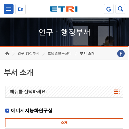
본문 바로가기
주요메뉴 바로가기
하단메뉴 바로가기
En
연구ㆍ행정부서
연구·행정부서
호남권연구센터
부서 소개
부서 소개
메뉴를 선택하세요.
에너지지능화연구실
소개