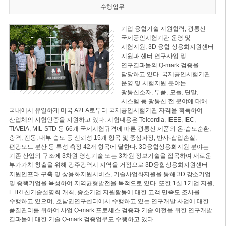
수행업무
기업 융합기술 지원협력, 광통신
국제공인시험기관 운영 및
시험지원, 3D 융합 상용화지원센터
지원과 센터 연구사업 및
연구결과물의 Q-mark 검증을
담당하고 있다. 국제공인시험기관
운영 및 시험지원 분야는
광통신소자, 부품, 모듈, 단말,
시스템 등 광통신 전 분야에 대해
국내에서 유일하게 미국 A2LA로부터 국제공인시험기관 자격을 획득하여
산업체의 시험인증을 지원하고 있다. 시험내용은 Telcordia, IEEE, IEC,
TIA/EIA, MIL-STD 등 66개 국제시험규격에 따른 광통신 제품의 온·습도순환,
충격, 진동, 내부 습도 등 신뢰성 15개 항목 및 중심파장, 반사·삽입손실,
편광모드 분산 등 특성 측정 42개 항목에 달한다. 3D융합상용화지원 분야는
기존 산업의 구조에 3차원 영상기술 또는 3차원 정보기술을 접목하여 새로운
부가가치 창출을 위해 광주광역시 지역을 거점으로 3D융합상용화지원센터
지원인프라 구축 및 상용화지원서비스, 기술사업화지원을 통해 3D 강소기업
및 중핵기업을 육성하여 지역균형발전을 목적으로 있다. 또한 1실 1기업 지원,
ETRI 신기술설명회 개최, 중소기업 지원활동에 대한 고객 만족도 조사를
수행하고 있으며, 호남권연구센터에서 수행하고 있는 연구개발 사업에 대한
품질관리를 위하여 사업 Q-mark 프로세스 검증과 기술 이전을 위한 연구개발
결과물에 대한 기술 Q-mark 검증업무도 수행하고 있다.