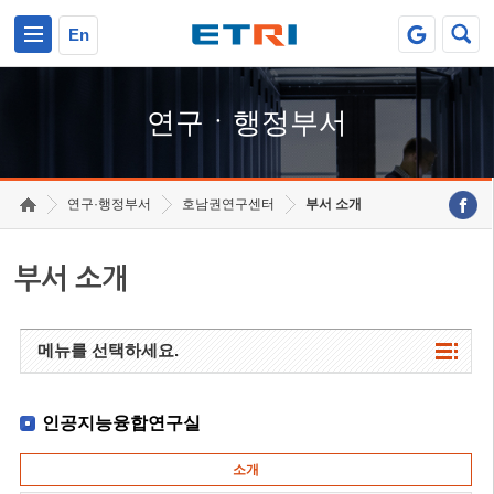
본문 바로가기
주요메뉴 바로가기
하단메뉴 바로가기
En
연구ㆍ행정부서
연구·행정부서
호남권연구센터
부서 소개
부서 소개
메뉴를 선택하세요.
인공지능융합연구실
소개