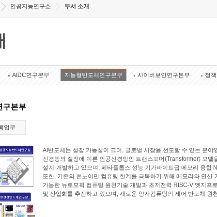
인공지능연구소
부서 소개
개
AIDC연구본부
지능형반도체연구본부
사이버보안연구본부
정책
연구본부
행업무
AI반도체는 성장 가능성이 크며, 글로벌 시장을 선도할 수 있는 
신경망의 절정에 이른 인공신경망인 트랜스포머(Transformer) 모
설계·개발하고 있으며, 페타플롭스 성능 기가바이트급 메모리 융합 N
또한, 기존의 폰노이만 컴퓨팅 한계를 극복하기 위해 메모리와 연산
가능한 뉴로모픽 컴퓨팅 원천기술 개발과 초저전력 RISC-V 엣지프로
및 산업화를 추진하고 있으며, 새로운 양자컴퓨팅의 제어 반도체 원천