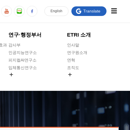
Translate
En
glish
연구·행정부서
ETRI 소개
급효과
감사부
인사말
인공지능연구소
연구원소개
피지컬AI연구소
연혁
입체통신연구소
조직도
공간미디어연구소
기타 공개정보
ADX융합연구소
원규 제·개정 예고
ICT전략연구소
연구원 고객헌장
인공지능안전연구소
ETRI CI
우주항공반도체전략연구단
주요업무연락처
대경권연구본부
찾아오시는길
호남권연구본부