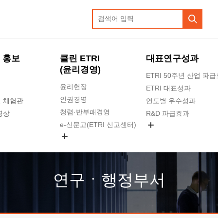
 홍보
클린 ETRI
대표연구성과
(윤리경영)
ETRI 50주년 산업 파
윤리헌장
ETRI 대표성과
인권경영
 체험관
연도별 우수성과
청렴·반부패경영
영상
R&D 파급효과
e-신문고(ETRI 신고센터)
지식공유플랫폼
공익신고
청렴포털 신고
고객의소리
연구ㆍ행정부서
수의계약 현황
부패징계 현황
감사결과공개