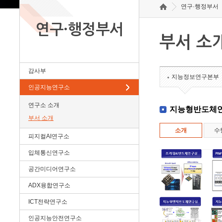
연구·행정부서
연구·행정부서
부서 소
감사부
지능정보연구본부
인공지능연구소
연구소 소개
지능형반도체
부서 소개
소개
수
피지컬AI연구소
입체통신연구소
공간미디어연구소
ADX융합연구소
ICT전략연구소
인공지능안전연구소