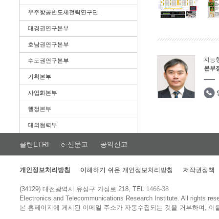
우주항공반도체전략연구단
대경권연구본부
호남권연구본부
지능
수도권연구본부
본부
기획본부
사업화본부
행정본부
대외협력부
클린ETRI
e-신문고
공익신고
개인정보처리방침
이해하기 쉬운 개인정보처리방침
저작권정책
(34129) 대전광역시 유성구 가정로 218, TEL
1466-38
Electronics and Telecommunications Research Institute.
All rights res
본 홈페이지에 게시된 이메일 주소가 자동수집되는 것을 거부하며, 이