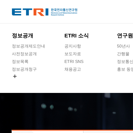
본문 바로가기
주요메뉴 바로가기
하단메뉴 바로가기
정보공개
ETRI 소식
연구원
정보공개제도안내
공지사항
50년사
사전정보공개
보도자료
간행물
정보목록
ETRI SNS
정보통신
정보공개청구
채용공고
홍보 동
경영공시
공공데이터개방
사업실명제