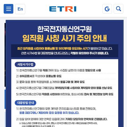
본문 바로가기
주요메뉴 바로가기
En
지식공유
ETRI 오픈소스
플랫폼
거버넌스 대응
발간자료