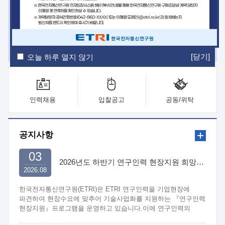
ETRI Insight
ETRI Journal
전자통신동향분석
ETRI 웹진
ETRI 간행물
전자도서관
[닫기]
오늘 하루 열지 않기
인력채용
입찰공고
공동/위탁
공지사항
03
2026년도 하반기 연구인력 현장지원 희망기업 신청/접수
2026.08
한국전자통신연구원(ETRI)은 ETRI 연구인력을 기업현장에
파견하여 현장수요에 맞추어 기술사업화를 지원하는 『연구인력
현장지원』프로그램을 운영하고 있습니다.이에 연구인력의
지원을 희망하는 중소.중견기업에서는 신청하여 주시기