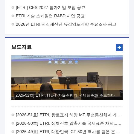
바랍니다.
2026년 8월 한국전자통신연구원장
1. 추진개요

추진목적: ETRI 인력을 기업현장에 파견. 기술지원을
[ETRI] CES 2027 참가기업 모집 공고
실시함으로써 ETRI 개발기술의 사업화를 지원하여
ETRI 기술 스케일업 R&BD 사업 공고
사업화성과를 극대화하고, 지원기업을 강견기업으로 육성하고자
함.
2026년 ETRI 지식재산권 유상양도계약 수요조사 공고
 신청자격: ETRI 협력기업 및 일반 ICT 중소기업*
협력기업: ETRI 창업/연구소기업, 기술이전/출자기업 등 ETRI
개발기술을 사업화하고자 하는 기업
 파견기간: 1년 이상
[최대 3년까지 연속지원 가능]* 연속지원은 지원완료 시점에서
보도자료
당해 지원실적과 차기 지원계획을 평가하여 결정
 기업부담:
연구인력 연봉기준 30 ~ 40%* (1년차) 연봉의 30%, (2 ~ 3년차)
연봉의 40%
 추진일정(1)희망기업 신청/접수(2)희망인력-
희망기업 매칭(3)현장조사/ 선정(심의)(4)협약체결(5)
기업파견8월 3일 ~ 14일
8월 17일 ~ 26일
9월초순
9월 중순
10월 이후* 상기일정은 희망인력-희망기업간 매칭 원활시를
가정한 것으로 상황에 따라 상당기간 일정이 지연될 수 있음. **
(1)희망인력-희망기업간 적합성이 낮다고 판단되거나, (2)
희망인력이 파견의사를 철회할 경우 후속 절차가 진행되지 않을
[2026-52호] ETRI, ITU-T 자율주행차 국제표준화 주도한다
수 있음.2. 현장지원 희망인력 및 상세이력
 희망인력
목록기술분야연구인력번호지원가능 기술반도체/
전자소자A반도체 소자(trasistor/diode) 제작 공정 전자소자 제작
[2026-51호] ETRI, 항로표지 해양 IoT 무선통신체계 개발 나선다
공정(FET / SBD 등 )유기물 반도체 소재 및 소자 설계, 합성 및
제작바이오센서 설계/제작토양/수질/가스 센서 설계/
[2026-50호] ETRI, 생체신호 압축기술 국제표준 채택...의료 AI 시대 연다
제작광소자응용B광 센서 및 응용 시스템시스템 제어 및 데이터
[2026-49호] ETRI, 대한민국 ICT 50년 역사를 담은 온라인 50년사 공개
처리FPGA 제어, VHDL 프로그램 개발Labview, Python, C