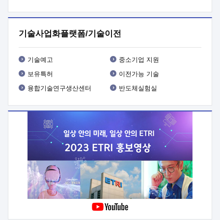
프로그램 개발
 상세이력ㅇ(붙 임1) 대상인력 A 상세이력ㅇ(붙
임2) 대상인력 B 상세이력
3. 신청방법 및 향후일정 등

신청방법: 이메일 (verdi@etri.re.kr)* <별첨양식>을 작성하여
기술사업화플랫폼/기술이전
제출
 문 의 처: ETRI사업화본부 기업성장지원부
기업성장지원전략실ㅇ오경석 책임 연구원 (T. 042-860-5076,
verdi@etri.re.kr)
 제출양식
ㅇ(별첨양식) ETRI연구인력
기술예고
중소기업 지원
현장지원 신청서 (기업)
보유특허
이전가능 기술
융합기술연구생산센터
반도체실험실