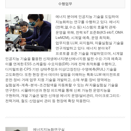
수행업무
에너지 분야에 인공지능 기술을 도입하여
지능화하는 연구를 수행하고 있다. 에너지
(전력,열,수소 등) 시스템의 효율적 관제·
운영을 위해, 전력 IoT 표준화(KS eIoT, OMA
LwM2M), 시계열 예측, 운영 최적화,
업무지원 LLM, 피지컬AI, 자율실험실 기술을
연구개발하고 있다. 에너지 분야 IoT
프로토콜 표준 기술을 개발하였으며, 시계열
인공지능 기술을 활용한 신재생에너지/분산에너지원 발전·수요·가격 예측과
이를 연계한 ESS 스케줄링·수요자원(DR)·거래 전략 최적화를 수행하고,
디지털트윈·CPS 기반 상태추정과 이상/고장진단·수명예측(RUL) 기술을
고도화한다. 또한 현장 문서·데이터·알람을 이해하는 특화 LLM 에이전트로
운전·정비·거래 업무 지원 기술을 개발하고, 소재·부품·장비 영역에는
실험설계–계측–분석–조건탐색을 자동화할 수 있는 AI 자율실험실 기술을
연구한다. 시뮬레이션과 현장 피드백을 통해 신뢰 가능한 운영지능을
구현하며, 개발 기술은 발전·신재생 에너지 운영/설비관리, 마이크로그리드·
전력거래, 철도·산업설비 관리 등 현장에 확장 적용한다.
에너지지능화연구실