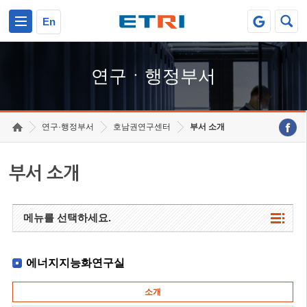
본문 바로가기
주요메뉴 바로가기
하단메뉴 바로가기
En
연구ㆍ행정부서
연구·행정부서
호남권연구센터
부서 소개
부서 소개
메뉴를 선택하세요.
에너지지능화연구실
소개