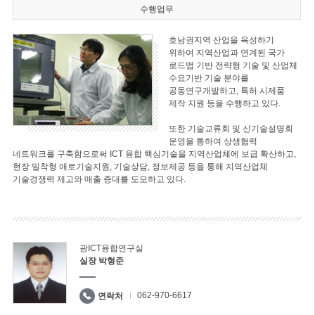
수행업무
호남권지역 산업을 육성하기
위하여 지역산업과 연계된 국가
로드맵 기반 전략형 기술 및 산업체
수요기반 기술 분야를
공동연구개발하고, 특허 시제품
제작 지원 등을 수행하고 있다.
또한 기술교류회 및 신기술설명회
운영을 통하여 상생협력
네트워크를 구축함으로써 ICT 융합 핵심기술을 지역산업체에 보급 확산하고,
현장 밀착형 애로기술지원, 기술상담, 정보제공 등을 통해 지역산업체
기술경쟁력 제고와 매출 증대를 도모하고 있다.
광ICT융합연구실
실장 박형준
062-970-6617
연락처