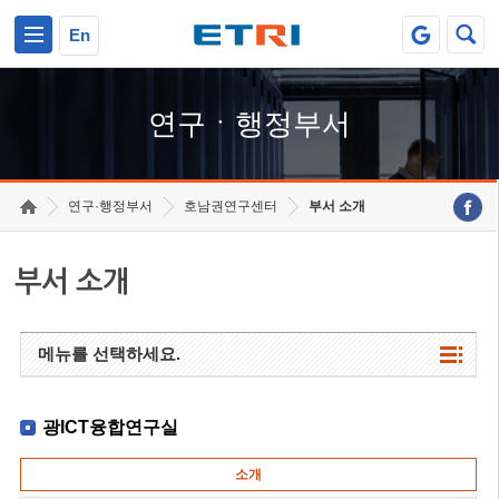
본문 바로가기
주요메뉴 바로가기
하단메뉴 바로가기
En
연구ㆍ행정부서
연구·행정부서
호남권연구센터
부서 소개
부서 소개
메뉴를 선택하세요.
광ICT융합연구실
소개