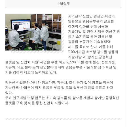
수행업무
지역전략 산업인 광산업 육성의
일환으로 광응용부품의 글로벌
경쟁력 강화를 위해 상용화
기술개발 및 관련 시제품 생산 지원
등 기술지원을 통한 광통신 및
광융합 부품관련 기술경쟁력
제고를 목표로 한다. 이를 위해
‘100기가급 초소형 광모듈 상용화
기술개발’과 ‘광기반 공정혁신
플랫폼 및 산업화 지원’ 사업을 수행 하고 있으며 이를 통해 통신, 정보가전,
자동차, 의료 분야 등의 산업분야에 대해 광응용부품 기술개발 성과 확산 및
기술 경쟁력 제고에 노력하고 있다.
광통신 산업뿐만 아니라 정보가전, 자동차, 조선 등과 같이 광모듈 적용이
가능한 타 산업분야 까지 광응용 부품 및 모듈 솔루션 제공을 목표로 하고
있다.
주요 연구개발 수행 업무는 초고속 광부품 및 광모듈 개발과 광기반 공정혁신
플랫폼 구축 및 이를 통한 산업화 지원이다.