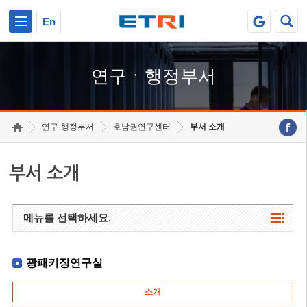
본문 바로가기
주요메뉴 바로가기
하단메뉴 바로가기
En
연구ㆍ행정부서
연구·행정부서
호남권연구센터
부서 소개
부서 소개
메뉴를 선택하세요.
광패키징연구실
소개