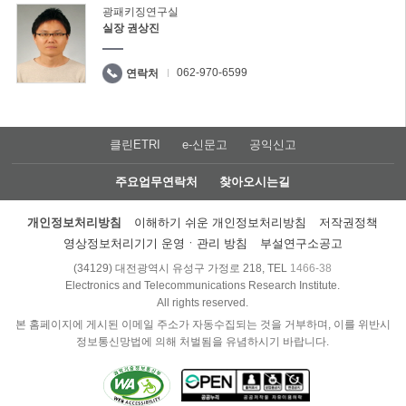
광패키징연구실
실장 권상진
062-970-6599
연락처
클린ETRI
e-신문고
공익신고
주요업무연락처
찾아오시는길
개인정보처리방침
이해하기 쉬운 개인정보처리방침
저작권정책
영상정보처리기기 운영ㆍ관리 방침
부설연구소공고
(34129) 대전광역시 유성구 가정로 218, TEL
1466-38
Electronics and Telecommunications Research Institute.
All rights reserved.
본 홈페이지에 게시된 이메일 주소가 자동수집되는 것을 거부하며, 이를 위반시
정보통신망법에 의해 처벌됨을 유념하시기 바랍니다.