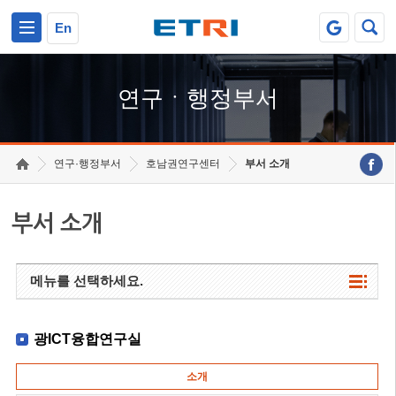
본문 바로가기
주요메뉴 바로가기
하단메뉴 바로가기
En
연구ㆍ행정부서
연구·행정부서
호남권연구센터
부서 소개
부서 소개
메뉴를 선택하세요.
광ICT융합연구실
소개