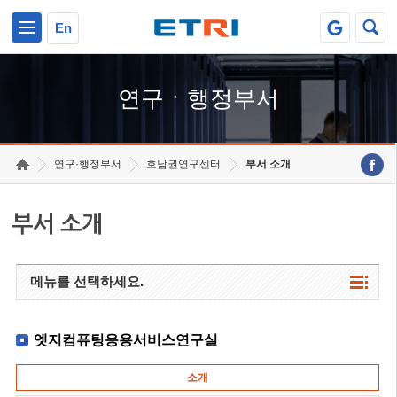
본문 바로가기
주요메뉴 바로가기
하단메뉴 바로가기
En
연구ㆍ행정부서
연구·행정부서
호남권연구센터
부서 소개
부서 소개
메뉴를 선택하세요.
엣지컴퓨팅응용서비스연구실
소개