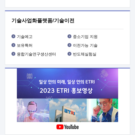
프로그램 개발
 상세이력ㅇ(붙 임1) 대상인력 A 상세이력ㅇ(붙
임2) 대상인력 B 상세이력
3. 신청방법 및 향후일정 등

신청방법: 이메일 (verdi@etri.re.kr)* <별첨양식>을 작성하여
기술사업화플랫폼/기술이전
제출
 문 의 처: ETRI사업화본부 기업성장지원부
기업성장지원전략실ㅇ오경석 책임 연구원 (T. 042-860-5076,
verdi@etri.re.kr)
 제출양식
ㅇ(별첨양식) ETRI연구인력
기술예고
중소기업 지원
현장지원 신청서 (기업)
보유특허
이전가능 기술
융합기술연구생산센터
반도체실험실