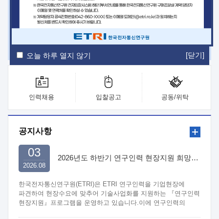
ETRI Insight
ETRI Journal
전자통신동향분석
ETRI 웹진
ETRI 간행물
전자도서관
[닫기]
오늘 하루 열지 않기
인력채용
입찰공고
공동/위탁
공지사항
03
2026년도 하반기 연구인력 현장지원 희망기업 신청/접수
2026.08
한국전자통신연구원(ETRI)은 ETRI 연구인력을 기업현장에
파견하여 현장수요에 맞추어 기술사업화를 지원하는 『연구인력
현장지원』프로그램을 운영하고 있습니다.이에 연구인력의
지원을 희망하는 중소.중견기업에서는 신청하여 주시기