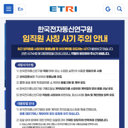
본문 바로가기
주요메뉴 바로가기
En
지식공유
ETRI 오픈소스
플랫폼
거버넌스 대응
발간자료