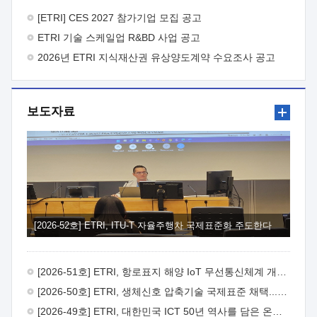
바랍니다.
2026년 8월 한국전자통신연구원장
1. 추진개요

추진목적: ETRI 인력을 기업현장에 파견. 기술지원을
[ETRI] CES 2027 참가기업 모집 공고
실시함으로써 ETRI 개발기술의 사업화를 지원하여
ETRI 기술 스케일업 R&BD 사업 공고
사업화성과를 극대화하고, 지원기업을 강견기업으로 육성하고자
함.
2026년 ETRI 지식재산권 유상양도계약 수요조사 공고
 신청자격: ETRI 협력기업 및 일반 ICT 중소기업*
협력기업: ETRI 창업/연구소기업, 기술이전/출자기업 등 ETRI
개발기술을 사업화하고자 하는 기업
 파견기간: 1년 이상
[최대 3년까지 연속지원 가능]* 연속지원은 지원완료 시점에서
보도자료
당해 지원실적과 차기 지원계획을 평가하여 결정
 기업부담:
연구인력 연봉기준 30 ~ 40%* (1년차) 연봉의 30%, (2 ~ 3년차)
연봉의 40%
 추진일정(1)희망기업 신청/접수(2)희망인력-
희망기업 매칭(3)현장조사/ 선정(심의)(4)협약체결(5)
기업파견8월 3일 ~ 14일
8월 17일 ~ 26일
9월초순
9월 중순
10월 이후* 상기일정은 희망인력-희망기업간 매칭 원활시를
가정한 것으로 상황에 따라 상당기간 일정이 지연될 수 있음. **
(1)희망인력-희망기업간 적합성이 낮다고 판단되거나, (2)
희망인력이 파견의사를 철회할 경우 후속 절차가 진행되지 않을
[2026-52호] ETRI, ITU-T 자율주행차 국제표준화 주도한다
수 있음.2. 현장지원 희망인력 및 상세이력
 희망인력
목록기술분야연구인력번호지원가능 기술반도체/
전자소자A반도체 소자(trasistor/diode) 제작 공정 전자소자 제작
[2026-51호] ETRI, 항로표지 해양 IoT 무선통신체계 개발 나선다
공정(FET / SBD 등 )유기물 반도체 소재 및 소자 설계, 합성 및
제작바이오센서 설계/제작토양/수질/가스 센서 설계/
[2026-50호] ETRI, 생체신호 압축기술 국제표준 채택...의료 AI 시대 연다
제작광소자응용B광 센서 및 응용 시스템시스템 제어 및 데이터
[2026-49호] ETRI, 대한민국 ICT 50년 역사를 담은 온라인 50년사 공개
처리FPGA 제어, VHDL 프로그램 개발Labview, Python, C