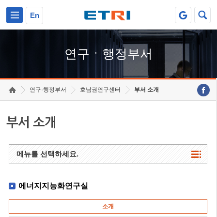
본문 바로가기
주요메뉴 바로가기
하단메뉴 바로가기
En
연구ㆍ행정부서
연구·행정부서
호남권연구센터
부서 소개
부서 소개
메뉴를 선택하세요.
에너지지능화연구실
소개