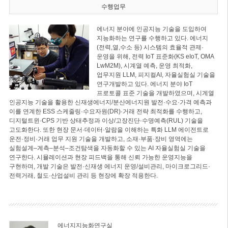
수행업무
에너지 분야에 인공지능 기술을 도입하여
지능화하는 연구를 수행하고 있다. 에너지
(전력,열,수소 등) 시스템의 효율적 관제·
운영을 위해, 전력 IoT 표준화(KS eIoT, OMA
LwM2M), 시계열 예측, 운영 최적화,
업무지원 LLM, 피지컬AI, 자율실험실 기술을
연구개발하고 있다. 에너지 분야 IoT
프로토콜 표준 기술을 개발하였으며, 시계열
인공지능 기술을 활용한 신재생에너지/분산에너지원 발전·수요·가격 예측과
이를 연계한 ESS 스케줄링·수요자원(DR)·거래 전략 최적화를 수행하고,
디지털트윈·CPS 기반 상태추정과 이상/고장진단·수명예측(RUL) 기술을
고도화한다. 또한 현장 문서·데이터·알람을 이해하는 특화 LLM 에이전트로
운전·정비·거래 업무 지원 기술을 개발하고, 소재·부품·장비 영역에는
실험설계–계측–분석–조건탐색을 자동화할 수 있는 AI 자율실험실 기술을
연구한다. 시뮬레이션과 현장 피드백을 통해 신뢰 가능한 운영지능을
구현하며, 개발 기술은 발전·신재생 에너지 운영/설비관리, 마이크로그리드·
전력거래, 철도·산업설비 관리 등 현장에 확장 적용한다.
에너지지능화연구실