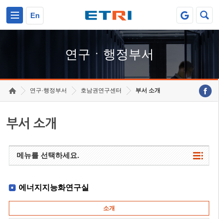
본문 바로가기
주요메뉴 바로가기
하단메뉴 바로가기
En
연구ㆍ행정부서
연구·행정부서
호남권연구센터
부서 소개
부서 소개
메뉴를 선택하세요.
에너지지능화연구실
소개