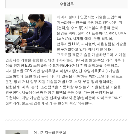
수행업무
에너지 분야에 인공지능 기술을 도입하여
지능화하는 연구를 수행하고 있다. 에너지
(전력,열,수소 등) 시스템의 효율적 관제·
운영을 위해, 전력 IoT 표준화(KS eIoT, OMA
LwM2M), 시계열 예측, 운영 최적화,
업무지원 LLM, 피지컬AI, 자율실험실 기술을
연구개발하고 있다. 에너지 분야 IoT
프로토콜 표준 기술을 개발하였으며, 시계열
인공지능 기술을 활용한 신재생에너지/분산에너지원 발전·수요·가격 예측과
이를 연계한 ESS 스케줄링·수요자원(DR)·거래 전략 최적화를 수행하고,
디지털트윈·CPS 기반 상태추정과 이상/고장진단·수명예측(RUL) 기술을
고도화한다. 또한 현장 문서·데이터·알람을 이해하는 특화 LLM 에이전트로
운전·정비·거래 업무 지원 기술을 개발하고, 소재·부품·장비 영역에는
실험설계–계측–분석–조건탐색을 자동화할 수 있는 AI 자율실험실 기술을
연구한다. 시뮬레이션과 현장 피드백을 통해 신뢰 가능한 운영지능을
구현하며, 개발 기술은 발전·신재생 에너지 운영/설비관리, 마이크로그리드·
전력거래, 철도·산업설비 관리 등 현장에 확장 적용한다.
에너지지능화연구실