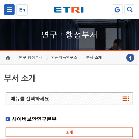
본문 바로가기
주요메뉴 바로가기
하단메뉴 바로가기
En
연구ㆍ행정부서
연구·행정부서
인공지능연구소
부서 소개
부서 소개
메뉴를 선택하세요.
사이버보안연구본부
소개