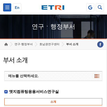
본문 바로가기
주요메뉴 바로가기
하단메뉴 바로가기
En
연구ㆍ행정부서
연구·행정부서
호남권연구센터
부서 소개
부서 소개
메뉴를 선택하세요.
엣지컴퓨팅응용서비스연구실
소개