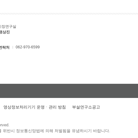
키징연구실
 권상진
062-970-6599
연락처
영상정보처리기기 운영ㆍ관리 방침
부설연구소공고
erved.
를 위반시 정보통신망법에 의해 처벌됨을 유념하시기 바랍니다.