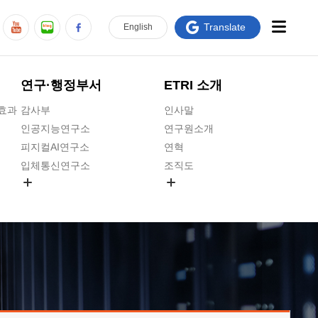
Translate
En
glish
연구·행정부서
ETRI 소개
급효과
감사부
인사말
인공지능연구소
연구원소개
피지컬AI연구소
연혁
입체통신연구소
조직도
공간미디어연구소
기타 공개정보
ADX융합연구소
원규 제·개정 예고
ICT전략연구소
연구원 고객헌장
인공지능안전연구소
ETRI CI
우주항공반도체전략연구단
주요업무연락처
대경권연구본부
찾아오시는길
호남권연구본부