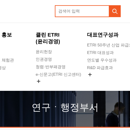
 홍보
클린 ETRI
대표연구성과
(윤리경영)
ETRI 50주년 산업 파
윤리헌장
ETRI 대표성과
인권경영
 체험관
연도별 우수성과
청렴·반부패경영
영상
R&D 파급효과
e-신문고(ETRI 신고센터)
지식공유플랫폼
공익신고
청렴포털 신고
고객의소리
연구ㆍ행정부서
수의계약 현황
부패징계 현황
감사결과공개