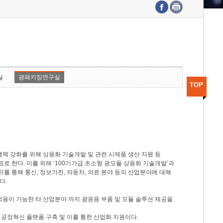
수도권연구본부
기획본부
사업화본부
행정본부
대외협력부
실
광패키징연구실
TOP
력 강화를 위해 상용화 기술개발 및 관련 시제품 생산 지원 등
 한다. 이를 위해 ‘100기가급 초소형 광모듈 상용화 기술개발’과
이를 통해 통신, 정보가전, 자동차, 의료 분야 등의 산업분야에 대해
다.
적용이 가능한 타 산업분야 까지 광응용 부품 및 모듈 솔루션 제공을
 공정혁신 플랫폼 구축 및 이를 통한 산업화 지원이다.