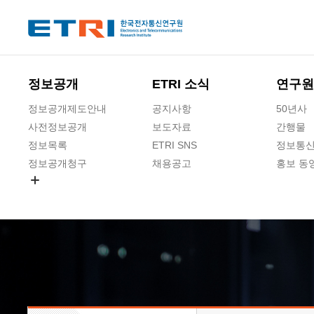
본문 바로가기
주요메뉴 바로가기
하단메뉴 바로가기
정보공개
ETRI 소식
연구원
정보공개제도안내
공지사항
50년사
사전정보공개
보도자료
간행물
정보목록
ETRI SNS
정보통신
정보공개청구
채용공고
홍보 동
경영공시
공공데이터개방
사업실명제