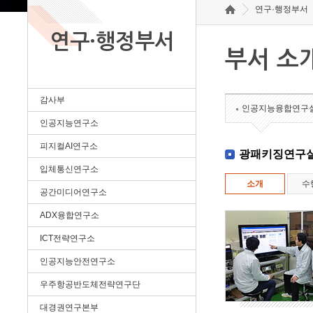
연구·행정부서
연구·행정부서
부서 소
감사부
인공지능융합연구
인공지능연구소
피지컬AI연구소
광패키징연구
입체통신연구소
소개
수
공간미디어연구소
ADX융합연구소
ICT전략연구소
인공지능안전연구소
우주항공반도체전략연구단
대경권연구본부