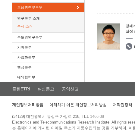
호남권연구본부
연구본부 소개
광패
부서 소개
실장
수도권연구본부
기획본부
사업화본부
행정본부
대외협력부
클린ETRI
e-신문고
공익신고
개인정보처리방침
이해하기 쉬운 개인정보처리방침
저작권정책
(34129) 대전광역시 유성구 가정로 218, TEL
1466-38
Electronics and Telecommunications Research Institute.
All rights res
본 홈페이지에 게시된 이메일 주소가 자동수집되는 것을 거부하며, 이