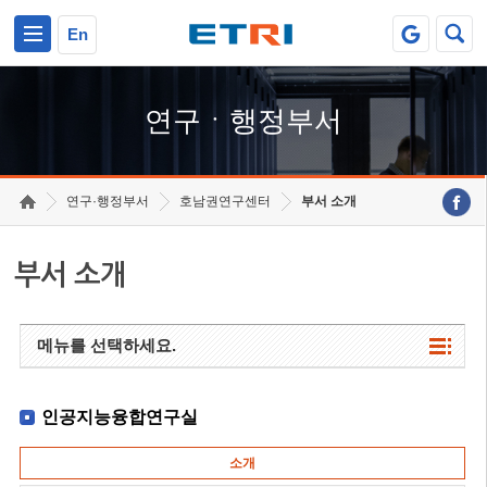
본문 바로가기
주요메뉴 바로가기
하단메뉴 바로가기
En
연구ㆍ행정부서
연구·행정부서
호남권연구센터
부서 소개
부서 소개
메뉴를 선택하세요.
인공지능융합연구실
소개