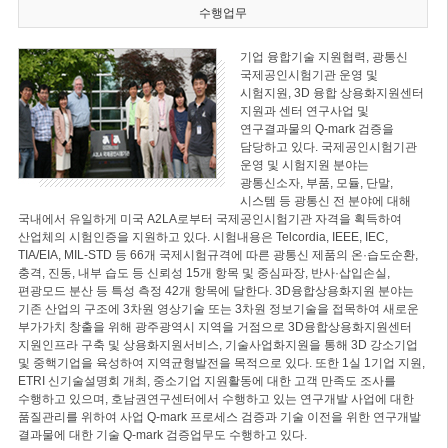
수행업무
기업 융합기술 지원협력, 광통신
국제공인시험기관 운영 및
시험지원, 3D 융합 상용화지원센터
지원과 센터 연구사업 및
연구결과물의 Q-mark 검증을
담당하고 있다. 국제공인시험기관
운영 및 시험지원 분야는
광통신소자, 부품, 모듈, 단말,
시스템 등 광통신 전 분야에 대해
국내에서 유일하게 미국 A2LA로부터 국제공인시험기관 자격을 획득하여
산업체의 시험인증을 지원하고 있다. 시험내용은 Telcordia, IEEE, IEC,
TIA/EIA, MIL-STD 등 66개 국제시험규격에 따른 광통신 제품의 온·습도순환,
충격, 진동, 내부 습도 등 신뢰성 15개 항목 및 중심파장, 반사·삽입손실,
편광모드 분산 등 특성 측정 42개 항목에 달한다. 3D융합상용화지원 분야는
기존 산업의 구조에 3차원 영상기술 또는 3차원 정보기술을 접목하여 새로운
부가가치 창출을 위해 광주광역시 지역을 거점으로 3D융합상용화지원센터
지원인프라 구축 및 상용화지원서비스, 기술사업화지원을 통해 3D 강소기업
및 중핵기업을 육성하여 지역균형발전을 목적으로 있다. 또한 1실 1기업 지원,
ETRI 신기술설명회 개최, 중소기업 지원활동에 대한 고객 만족도 조사를
수행하고 있으며, 호남권연구센터에서 수행하고 있는 연구개발 사업에 대한
품질관리를 위하여 사업 Q-mark 프로세스 검증과 기술 이전을 위한 연구개발
결과물에 대한 기술 Q-mark 검증업무도 수행하고 있다.