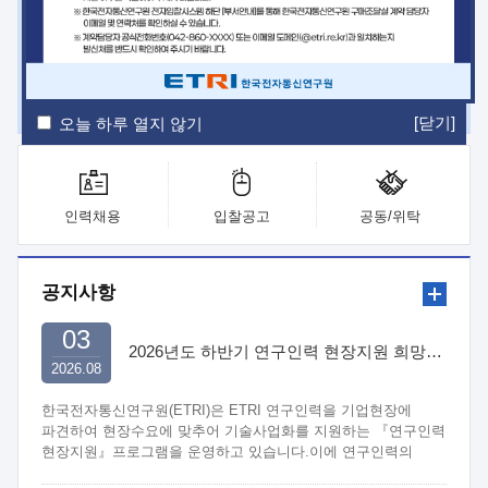
ETRI Insight
ETRI Journal
전자통신동향분석
ETRI 웹진
ETRI 간행물
전자도서관
[닫기]
오늘 하루 열지 않기
인력채용
입찰공고
공동/위탁
공지사항
03
2026년도 하반기 연구인력 현장지원 희망기업 신청/접수
2026.08
한국전자통신연구원(ETRI)은 ETRI 연구인력을 기업현장에
파견하여 현장수요에 맞추어 기술사업화를 지원하는 『연구인력
현장지원』프로그램을 운영하고 있습니다.이에 연구인력의
지원을 희망하는 중소.중견기업에서는 신청하여 주시기