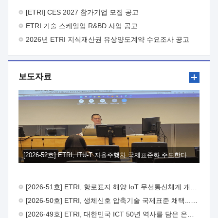
바랍니다.
2026년 8월 한국전자통신연구원장
1. 추진개요

추진목적: ETRI 인력을 기업현장에 파견. 기술지원을
[ETRI] CES 2027 참가기업 모집 공고
실시함으로써 ETRI 개발기술의 사업화를 지원하여
ETRI 기술 스케일업 R&BD 사업 공고
사업화성과를 극대화하고, 지원기업을 강견기업으로 육성하고자
함.
2026년 ETRI 지식재산권 유상양도계약 수요조사 공고
 신청자격: ETRI 협력기업 및 일반 ICT 중소기업*
협력기업: ETRI 창업/연구소기업, 기술이전/출자기업 등 ETRI
개발기술을 사업화하고자 하는 기업
 파견기간: 1년 이상
[최대 3년까지 연속지원 가능]* 연속지원은 지원완료 시점에서
보도자료
당해 지원실적과 차기 지원계획을 평가하여 결정
 기업부담:
연구인력 연봉기준 30 ~ 40%* (1년차) 연봉의 30%, (2 ~ 3년차)
연봉의 40%
 추진일정(1)희망기업 신청/접수(2)희망인력-
희망기업 매칭(3)현장조사/ 선정(심의)(4)협약체결(5)
기업파견8월 3일 ~ 14일
8월 17일 ~ 26일
9월초순
9월 중순
10월 이후* 상기일정은 희망인력-희망기업간 매칭 원활시를
가정한 것으로 상황에 따라 상당기간 일정이 지연될 수 있음. **
(1)희망인력-희망기업간 적합성이 낮다고 판단되거나, (2)
희망인력이 파견의사를 철회할 경우 후속 절차가 진행되지 않을
[2026-52호] ETRI, ITU-T 자율주행차 국제표준화 주도한다
수 있음.2. 현장지원 희망인력 및 상세이력
 희망인력
목록기술분야연구인력번호지원가능 기술반도체/
전자소자A반도체 소자(trasistor/diode) 제작 공정 전자소자 제작
[2026-51호] ETRI, 항로표지 해양 IoT 무선통신체계 개발 나선다
공정(FET / SBD 등 )유기물 반도체 소재 및 소자 설계, 합성 및
제작바이오센서 설계/제작토양/수질/가스 센서 설계/
[2026-50호] ETRI, 생체신호 압축기술 국제표준 채택...의료 AI 시대 연다
제작광소자응용B광 센서 및 응용 시스템시스템 제어 및 데이터
[2026-49호] ETRI, 대한민국 ICT 50년 역사를 담은 온라인 50년사 공개
처리FPGA 제어, VHDL 프로그램 개발Labview, Python, C