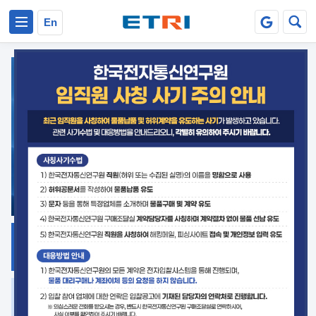
본문 바로가기
주요메뉴 바로가기
En
지식공유
ETRI 오픈소스
플랫폼
거버넌스 대응
발간자료